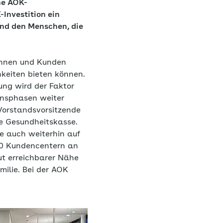
he AOK-
Investition ein
und den Menschen, die
dinnen und Kunden
keiten bieten können.
ung wird der Faktor
ensphasen weiter
 Vorstandsvorsitzende
e Gesundheitskasse.
e auch weiterhin auf
 30 Kundencentern an
gut erreichbarer Nähe
ilie. Bei der AOK