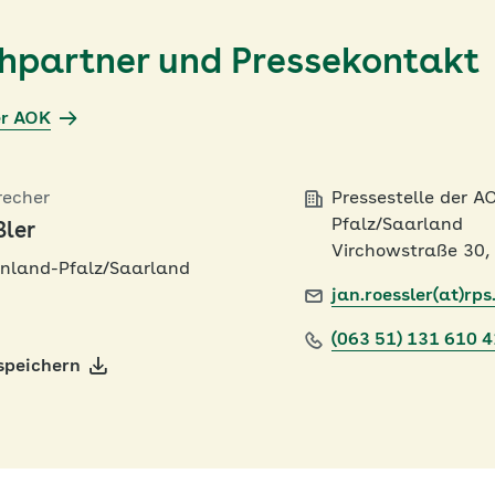
chpartner und Pressekontakt
er AOK
recher
Pressestelle der A
Pfalz/Saarland
ßler
Virchowstraße 30,
nland-Pfalz/Saarland
jan.roessler(at)rps
(063 51) 131 610 
speichern