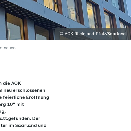
© AOK Rheinland-Pfalz/Saarland
am neuen
h die AOK
m neu erschlossenen
 feierliche Eröffnung
rg 10“ mit
ng,
att.gefunden. Der
ter im Saarland und