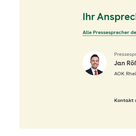
Ihr Anspre
Alle Pressesprecher d
Pressesp
Jan Rö
AOK Rhei
Kontakt 