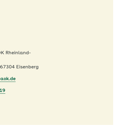
OK Rheinland-
 67304 Eisenberg
.aok.de
419