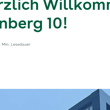
erzlich Willko
berg 10!
2 Min. Lesedauer