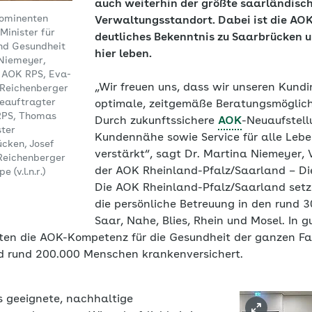
auch weiterhin der größte saarländisc
rominenten
Verwaltungsstandort. Dabei ist die AOK-
Minister für
deutliches Bekenntnis zu Saarbrücken 
und Gesundheit
hier leben.
 Niemeyer,
 AOK RPS, Eva-
„Wir freuen uns, dass wir unseren Kun
 Reichenberger
eauftragter
optimale, zeitgemäße Beratungsmöglich
RPS, Thomas
Durch zukunftssichere
AOK
-Neuaufstell
ter
Kundennähe sowie Service für alle Leb
ücken, Josef
verstärkt“, sagt Dr. Martina Niemeyer,
Reichenberger
der AOK Rheinland-Pfalz/Saarland – Di
 (v.l.n.r.)
Die AOK Rheinland-Pfalz/Saarland setz
die persönliche Betreuung in den rund
Saar, Nahe, Blies, Rhein und Mosel. In 
ten die AOK-Kompetenz für die Gesundheit der ganzen Fam
nd rund 200.000 Menschen krankenversichert.
s geeignete, nachhaltige