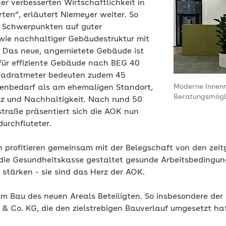
er verbesserten Wirtschaftlichkeit in
rten“, erläutert Niemeyer weiter. So
n Schwerpunkten auf guter
wie nachhaltiger Gebäudestruktur mit
e. Das neue, angemietete Gebäude ist
ür effiziente Gebäude nach BEG 40
Quadratmeter bedeuten zudem 45
Moderne Innen
henbedarf als am ehemaligen Standort,
Beratungsmögli
enz und Nachhaltigkeit. Nach rund 50
straße präsentiert sich die AOK nun
durchfluteter.
 profitieren gemeinsam mit der Belegschaft von den ze
ie Gesundheitskasse gestaltet gesunde Arbeitsbedingung
 stärken - sie sind das Herz der AOK.
m Bau des neuen Areals Beteiligten. So insbesondere der 
 Co. KG, die den zielstrebigen Bauverlauf umgesetzt hat