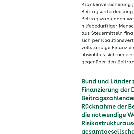
Krankenversicherung j
Beitragsunterdeckung d
Beitragszahlenden wer
hilfebedürftiger Mensc
aus Steuermitteln fina
sich per Koalitionsver
vollständige Finanzie
obwohl es sich um ein
gegenüber den Beitrag
Bund und Länder z
Finanzierung der D
Beitragszahlenden
Rücknahme der Be
die notwendige We
Risikostrukturaus
gesamtgesellscha