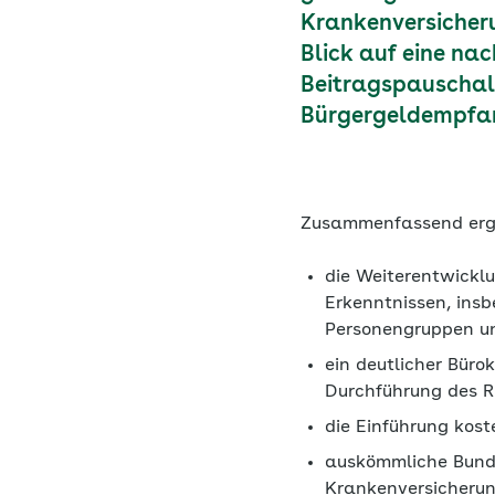
Krankenversicheru
Blick auf eine na
Beitragspauschale
Bürgergeldempfan
Zusammenfassend erg
die Weiterentwickl
Erkenntnissen, ins
Personengruppen u
ein deutlicher Bür
Durchführung des R
die Einführung kos
auskömmliche Bunde
Krankenversicheru