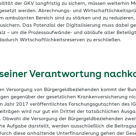
bilität der GKV langfristig zu sichern, müssen weiterhin
gesetzt werden. Abrechnungs- und Wirtschaftlichkeitspr
m ambulanten Bereich sind zu stärken und zu reduzieren, 
sichern. Das Potenzial der Digitalisierung muss dabei g
lz – um die Prozessaufwände- und abläufe aller Beteilig
adurch Wirtschaftlichkeitsreserven zu erschließen.
 seiner Verantwortung nach
hen Versorgung von Bürgergeldbeziehenden kommt der Bun
ngen gegenüber der gesetzlichen Krankenversicherung ni
 im Jahr 2017 veröffentlichtes Forschungsgutachten des IGE
iträgen wird nur gut ein Drittel der tatsächlichen Ausga
. Obwohl die Versorgung der Bürgergeldbeziehenden zweif
he Aufgabe darstellt, werden ausschließlich die Beitrag
. Durch diese anhaltende Unterfinanzierung gehen der Ges