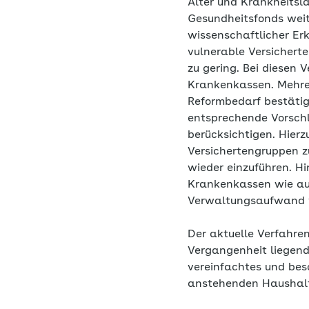
Alter und Krankheitsl
Gesundheitsfonds weite
wissenschaftlicher Er
vulnerable Versichert
zu gering. Bei diesen
Krankenkassen. Mehre
Reformbedarf bestätigt
entsprechende Vorschl
berücksichtigen. Hier
Versichertengruppen z
wieder einzuführen. H
Krankenkassen wie au
Verwaltungsaufwand 
Der aktuelle Verfahre
Vergangenheit liegende
vereinfachtes und besc
anstehenden Haushal