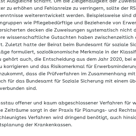
ast Ausgleiche schafft. Um die Zielgenauigkeit der Zuwe
r zu erhöhen und Fehlanreize zu verringern, sollte der R
kenntnisse weiterentwickelt werden. Beispielsweise sind 
engruppen wie Pflegebedürftige und Beziehende von Erw
 Versicherten decken die Zuweisungen systematisch nicht 
re wissenschaftliche Gutachten haben zwischenzeitlich
. Zuletzt hatte der Beirat beim Bundesamt für soziale Si
äge formuliert, sozioökonomische Merkmale in der Klassif
zu gehört auch, die Entscheidung aus dem Jahr 2020, bei
u korrigieren und das Risikomerkmal für Erwerbsminderu
inzukommt, dass die Prüfverfahren im Zusammenhang mit
ch für das Bundesamt für Soziale Sicherung mit einem ü
verbunden sind.
nsstau offener und kaum abgeschlossener Verfahren für we
 Zeiträume sorgt in der Praxis für Planungs- und Rechtsu
hleunigtes Verfahren wird dringend benötigt, auch hinsich
tsplanung der Krankenkassen.