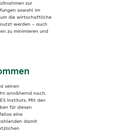
 Maßnahmen zur
üfungen sowohl im
um die wirtschaftliche
enutzt werden – auch
ten zu minimieren und
kommen
d seinen
cht annähernd nach.
S Instituts. Mit den
ben für diesen
ellos eine
szahlenden damit
etzlichen