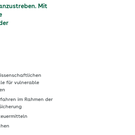
anzustreben. Mit
e
der
issenschaftlichen
e für vulnerable
en
erfahren im Rahmen der
Sicherung
teuermitteln
chen