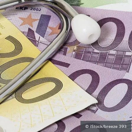
© iStock/breeze 393