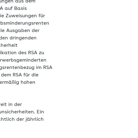
isungen aus dem
SA auf Basis
die Zuweisungen für
erbsminderungsrenten
die Ausgaben der
 den dringenden
cherheit
ikation des RSA zu
 erwerbsgeminderten
ngsrentenbezug im RSA
 dem RSA für die
bermäßig hohen
it in der
nsicherheiten. Ein
tlich der jährlich