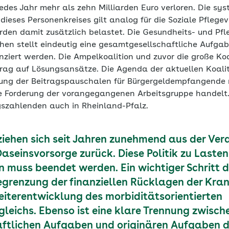
edes Jahr mehr als zehn Milliarden Euro verloren. Die sy
ieses Personenkreises gilt analog für die Soziale Pflegev
den damit zusätzlich belastet. Die Gesundheits- und Pf
hen stellt eindeutig eine gesamtgesellschaftliche Aufgab
nziert werden. Die Ampelkoalition und zuvor die große Ko
trag auf Lösungsansätze. Die Agenda der aktuellen Koalit
rung der Beitragspauschalen für Bürgergeldempfangende 
e Forderung der vorangegangenen Arbeitsgruppe handelt. 
szahlenden auch in Rheinland-Pfalz.
iehen sich seit Jahren zunehmend aus der Ver
aseinsvorsorge zurück. Diese Politik zu Lasten
 muss beendet werden. Ein wichtiger Schritt da
grenzung der finanziellen Rücklagen der Kra
iterentwicklung des morbiditätsorientierten
gleichs. Ebenso ist eine klare Trennung zwisch
ftlichen Aufgaben und originären Aufgaben d