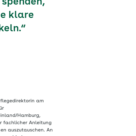
 spenden,
ne klare
eln.“
legedirektorin am
ür
einland/Hamburg,
 fachlicher Anleitung
fenen auszutauschen. An