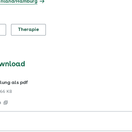
einland/Hamburg
Therapie
ownload
lung als pdf
66 KB
n