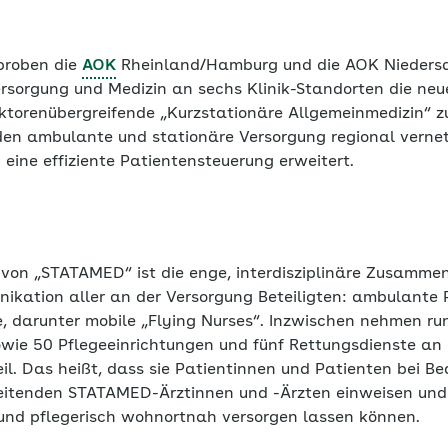
proben die
AOK
Rheinland/Hamburg und die AOK Nieders
ersorgung und Medizin an sechs Klinik-Standorten die ne
torenübergreifende „Kurzstationäre Allgemeinmedizin“ z
den ambulante und stationäre Versorgung regional verne
 eine effiziente Patientensteuerung erweitert.
von „STATAMED“ ist die enge, interdisziplinäre Zusammen
ikation aller an der Versorgung Beteiligten: ambulante P
, darunter mobile „Flying Nurses“. Inzwischen nehmen run
owie 50 Pflegeeinrichtungen und fünf Rettungsdienste an 
teil. Das heißt, dass sie Patientinnen und Patienten bei Be
itenden STATAMED-Ärztinnen und -Ärzten einweisen und 
und pflegerisch wohnortnah versorgen lassen können.