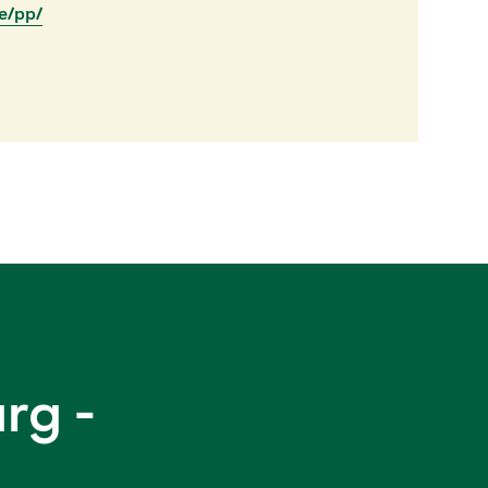
e/pp/
rg -