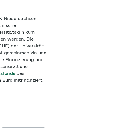
K Niedersachsen
zinische
rsitätsklinikum
en werden. Die
HE) der Universität
Allgemeinmedizin und
die Finanzierung und
ssenärztliche
nsfonds
des
Euro mitfinanziert.