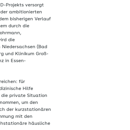
-Projekts versorgt
 der ambitionierten
 dem bisherigen Verlauf
lem durch die
Mohrmann,
ird die
n Niedersachsen (Bad
g und Klinikum Groß-
z in Essen-
reichen: für
izinische Hilfe
die private Situation
genommen, um den
h der kurzstationären
immung mit den
chstationäre häusliche