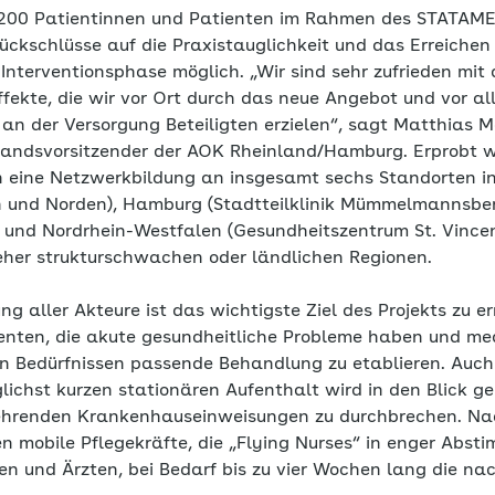
1200 Patientinnen und Patienten im Rahmen des STATAMED
ückschlüsse auf die Praxistauglichkeit und das Erreichen
Interventionsphase möglich. „Wir sind sehr zufrieden mit
ffekte, die wir vor Ort durch das neue Angebot und vor al
an der Versorgung Beteiligten erzielen“, sagt Matthias 
standsvorsitzender der AOK Rheinland/Hamburg. Erprobt w
 eine Netzwerkbildung an insgesamt sechs Standorten i
n und Norden), Hamburg (Stadtteilklinik Mümmelmannsber
 und Nordrhein-Westfalen (Gesundheitszentrum St. Vincen
 eher strukturschwachen oder ländlichen Regionen.
g aller Akteure ist das wichtigste Ziel des Projekts zu er
enten, die akute gesundheitliche Probleme haben und med
en Bedürfnissen passende Behandlung zu etablieren. Auch 
ichst kurzen stationären Aufenthalt wird in den Blick 
kehrenden Krankenhauseinweisungen zu durchbrechen. Nac
 mobile Pflegekräfte, die „Flying Nurses“ in enger Abst
n und Ärzten, bei Bedarf bis zu vier Wochen lang die na