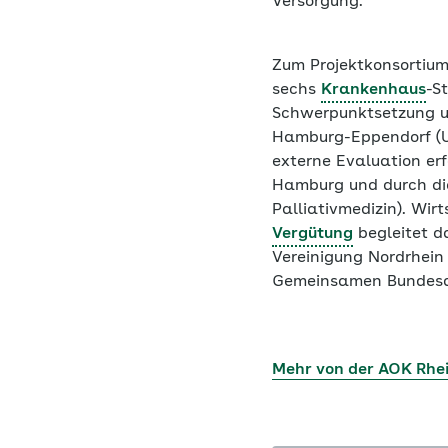
Versorgung.
Zum Projektkonsortiu
sechs
Krankenhaus
-S
Schwerpunktsetzung un
Hamburg-Eppendorf (U
externe Evaluation er
Hamburg und durch die
Palliativmedizin). Wir
Vergütung
begleitet d
Vereinigung Nordrhein 
Gemeinsamen Bundesaus
Mehr von der AOK Rh