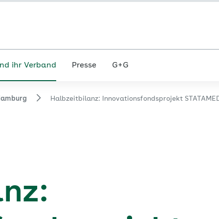
nd ihr Verband
Presse
G+G
Hamburg
Halbzeitbilanz: Innovationsfondsprojekt STATAMED 
anz: