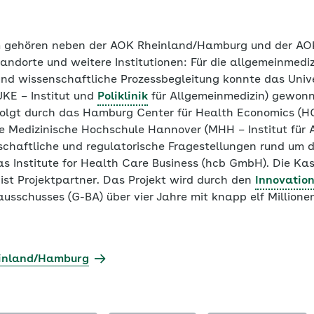
m gehören neben der AOK Rheinland/Hamburg und der AO
tandorte und weitere Institutionen: Für die allgemeinmedi
d wissenschaftliche Prozessbegleitung konnte das Unive
KE – Institut und
Poliklinik
für Allgemeinmedizin) gewonn
folgt durch das Hamburg Center für Health Economics (HC
 Medizinische Hochschule Hannover (MHH – Institut für 
tschaftliche und regulatorische Fragestellungen rund um 
as Institute for Health Care Business (hcb GmbH). Die Ka
ist Projektpartner. Das Projekt wird durch den
Innovatio
schusses (G-BA) über vier Jahre mit knapp elf Millionen 
einland/Hamburg