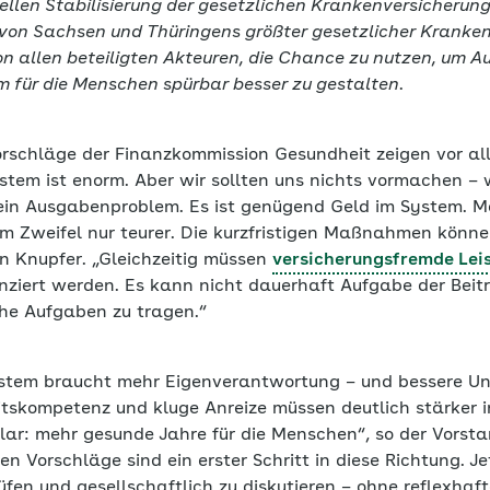
ellen Stabilisierung der gesetzlichen Krankenversicherung 
von Sachsen und Thüringens größter gesetzlicher Kranken
on allen beteiligten Akteuren, die Chance zu nutzen, um 
 für die Menschen spürbar besser zu gestalten.
rschläge der Finanzkommission Gesundheit zeigen vor all
tem ist enorm. Aber wir sollten uns nichts vormachen – 
ein Ausgabenproblem. Es ist genügend Geld im System. M
im Zweifel nur teurer. Die kurzfristigen Maßnahmen könne
an Knupfer. „Gleichzeitig müssen
versicherungsfremde Lei
anziert werden. Es kann nicht dauerhaft Aufgabe der Beit
he Aufgaben zu tragen.“
ystem braucht mehr Eigenverantwortung – und bessere Un
itskompetenz und kluge Anreize müssen deutlich stärker i
 klar: mehr gesunde Jahre für die Menschen“, so der Vorst
den Vorschläge sind ein erster Schritt in diese Richtung. 
rüfen und gesellschaftlich zu diskutieren – ohne reflexha