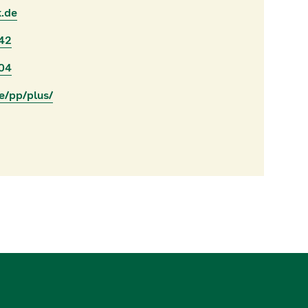
k.de
42
04
e/pp/plus/