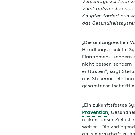
Vorschläge zur finanzi
Vorstandsvorsitzende 
Knupfer, fordert nun v
das Gesundheitssystem
„Die umfangreichen Vo
Handlungsdruck im Sys
Einnahmen-, sondern 
nicht besser, sondern 
entlasten“, sagt Stef
aus Steuermitteln fin
gesamtgesellschaftlic
„Ein zukunftsfestes S
Prävention
, Gesundhe
rücken. Unser Ziel ist
weiter. „Die vorliegen
an, sie ernsthaft zu p