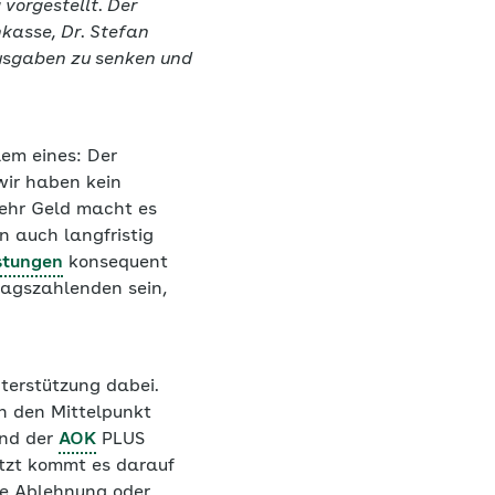
vorgestellt. Der
kasse, Dr. Stefan
Ausgaben zu senken und
em eines: Der
wir haben kein
ehr Geld macht es
n auch langfristig
stungen
konsequent
ragszahlenden sein,
terstützung dabei.
n den Mittelpunkt
and der
AOK
PLUS
Jetzt kommt es darauf
fte Ablehnung oder