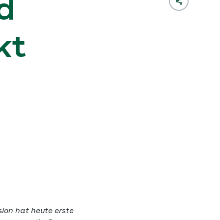
d
kt
ion hat heute erste