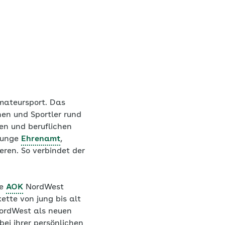
Amateursport. Das
nen und Sportler rund
en und beruflichen
 junge
Ehrenamt
,
ren. So verbindet der
ie
AOK
NordWest
ette von jung bis alt
NordWest als neuen
ei ihrer persönlichen