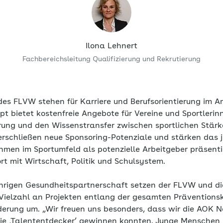
Ilona Lehnert
Fachbereichsleitung Qualifizierung und Rekrutierung
 des FLVW stehen für Karriere und Berufsorientierung im 
t bietet kostenfreie Angebote für Vereine und Sportlerin
erung und den Wissenstransfer zwischen sportlichen Stärk
 erschließen neue Sponsoring-Potenziale und stärken das
men im Sportumfeld als potenzielle Arbeitgeber präsentie
 mit Wirtschaft, Politik und Schulsystem.
hrigen Gesundheitspartnerschaft setzen der FLVW und d
 Vielzahl an Projekten entlang der gesamten Präventionsk
rderung um. „Wir freuen uns besonders, dass wir die AOK 
rie ‚Talententdecker’ gewinnen konnten. Junge Menschen b