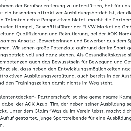
hmen der Berufsorientierung zu unterstützen, hat für uns
ein besonders attraktiver Ausbildungsbetrieb ist, der di
gen Talenten echte Perspektiven bietet, macht die Partne
 Maurice Hampel, Geschäftsführer der FLVW Marketing Gm
eitung Qualifizierung und Rekrutierung, bei der AOK NordW
samen Ansatz: „Bewerberinnen und Bewerber aus dem Sp
men. Wir sehen große Potenziale aufgrund der im Sport ge
ungsbetrieb voll und ganz stehen. Als Gesundheitskasse s
Kompetenzen auch das Bewusstsein für Bewegung und Gesu
nzt sie, dass neben den Entwicklungsmöglichkeiten nac
traktiven Ausbildungsvergütung, auch bereits in der Ausb
und den Trainingszeiten damit nichts im Weg steht.
 ‚Talententdecker‘- Partnerschaft ist eine gemeinsame Ka
dabei der AOK Azubi Tim, der neben seiner Ausbildung se
ckt. Unter dem Claim “Was du im Verein lebst, macht dic
ufruf gestartet, junge Sporttreibende für eine Ausbildun
rn.