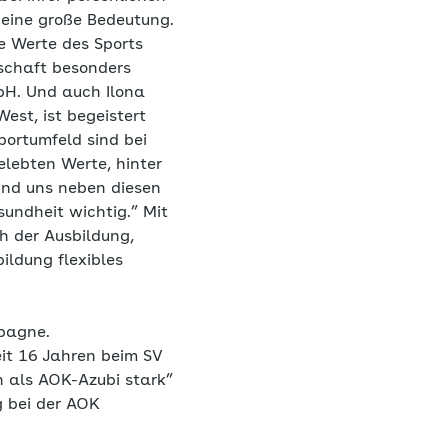
 eine große Bedeutung.
e Werte des Sports
rschaft besonders
bH. Und auch Ilona
est, ist begeistert
ortumfeld sind bei
lebten Werte, hinter
ind uns neben diesen
ndheit wichtig.” Mit
h der Ausbildung,
ildung flexibles
mpagne.
it 16 Jahren beim SV
h als AOK-Azubi stark”
g bei der AOK