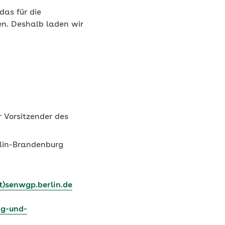
das für die
en. Deshalb laden wir
r Vorsitzender des
rlin-Brandenburg
t)senwgp.berlin.de
ng-und-