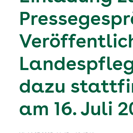
Pressegesprä
Veröffentli
Landespfleg
dazu stattf
am 16. Juli