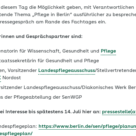
diesem Tag die Möglichkeit geben, mit Verantwortlichen 
tende Thema „Pflege in Berlin“ ausführlicher zu besprech
 Pressegespräch am Rande des Fachtages ein.
rinnen und Gesprächspartner sind:
enatorin für Wissenschaft, Gesundheit und
Pflege
taatssekretärin für Gesundheit und Pflege
en, Vorsitzender
Landespflegeausschuss
/Stellvertretende
K
Nordost
rsitzender Landespflegeausschuss/Diakonisches Werk Be
us der Pflegeabteilung der SenWGP
ei Interesse bis spätestens 14. Juli hier an:
pressestelle(a
andespflegeplan:
https://www.berlin.de/sen/pflege/planu
espflegeplan/