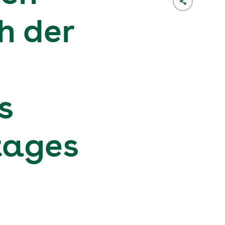
h der
s
tages