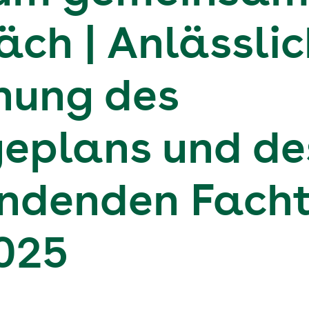
ch | Anlässlic
chung des
eplans und de
indenden Fach
 2025