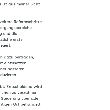
 ist aus meiner Sicht
 weitere Reformschritte
sorgungsbereiche
ng und die
sliche erste
teuert.
n dazu beitragen,
t einzusetzen.
iner besseren
duzieren.
ibt. Entscheidend wird
eichen zu verzahnen
 Steuerung über alle
ichtigen Ort behandelt