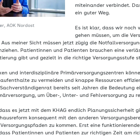
miteinander verbindet. Das
ein guter Weg.
ler, AOK Nordost
Es ist klar, dass wir noch
gehen müssen, um die Ver
n. Aus meiner Sicht müssen jetzt zügig die Notfallversorgu
ziehen. Patientinnen und Patienten brauchen eine verläs
tierung gibt und gezielt in die richtige Versorgungsstufe s
en und interdisziplinäre Primärversorgungszentren könne
ufenthalte zu vermeiden und knappe Ressourcen effizien
 Sachverständigenrat bereits seit Jahren die Bedeutung e
märversorgung, um Über-, Unter- und Fehlversorgung zu re
, dass es jetzt mit dem KHAG endlich Planungssicherheit g
nhausreform konsequent mit den anderen Versorgungsber
 Versorgungspfaden zu kommen. Erst eine funktionierende
, dass Patientinnen und Patienten zur richtigen Zeit am r