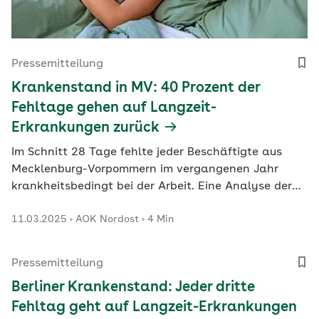
Pressemitteilung
Krankenstand in MV: 40 Prozent der
Fehltage gehen auf Langzeit-
Erkrankungen zurück
Im Schnitt 28 Tage fehlte jeder Beschäftigte aus
Mecklenburg-Vorpommern im vergangenen Jahr
krankheitsbedingt bei der Arbeit. Eine Analyse der
AOK Nordost zeigt nun: Mehr als 40 Prozent der
11.03.2025
AOK Nordost
4 Min
Fehltage in MV gingen auf Langzeiterkrankte zurück.
Die häufigste Ursache für lange Fehlzeiten sind
psychische Erkrankungen.
Pressemitteilung
Berliner Krankenstand: Jeder dritte
Fehltag geht auf Langzeit-Erkrankungen