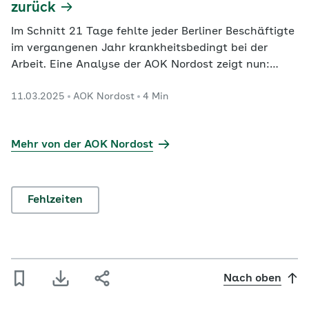
zurück
Im Schnitt 21 Tage fehlte jeder Berliner Beschäftigte
im vergangenen Jahr krankheitsbedingt bei der
Arbeit. Eine Analyse der AOK Nordost zeigt nun:
Rund jeder dritte Fehltag in Berlin ging auf
11.03.2025
AOK Nordost
4 Min
langzeiterkrankte Berlinerinnen und Berliner zurück.
Die häufigste Ursache für langen Fehlzeiten sind
psychische Erkrankungen.
Mehr von der AOK Nordost
Fehlzeiten
Nach oben