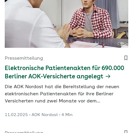
Pressemitteilung
Elektronische Patientenakten für 690.000
Berliner AOK-Versicherte angelegt
Die AOK Nordost hat die Bereitstellung der neuen
elektronischen Patientenakten für ihre Berliner
Versicherten rund zwei Monate vor dem
bundesweiten Start fristgerecht abgeschlossen. Nur
11.02.2025
AOK Nordost
4 Min
drei Prozent der Versicherten haben der
Aktenanlage widersprochen. Die „ePA für alle“ wird
voraussichtlich ab April auch in Berlin von Ärztinnen