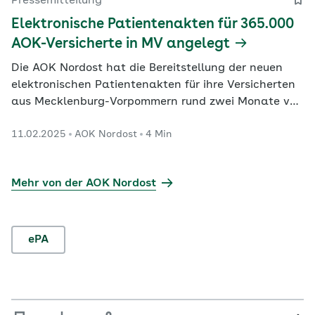
Pressemitteilung
und Ärzten mit…
Elektronische Patientenakten für 365.000
AOK-Versicherte in MV angelegt
Die AOK Nordost hat die Bereitstellung der neuen
elektronischen Patientenakten für ihre Versicherten
aus Mecklenburg-Vorpommern rund zwei Monate vor
dem bundesweiten Start fristgerecht abgeschlossen.
11.02.2025
AOK Nordost
4 Min
Nur knapp drei Prozent der Versicherten haben der
Aktenanlage widersprochen. Die „ePA für alle“ wird
voraussichtlich ab April auch in MV von Ärztinnen…
Mehr von der AOK Nordost
ePA