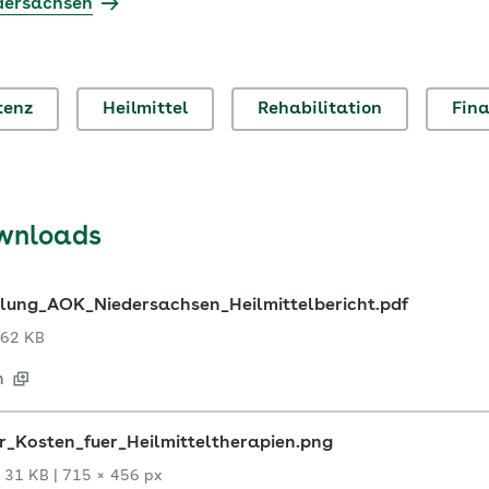
dersachsen
tenz
Heilmittel
Rehabilitation
Fin
wnloads
ilung_AOK_Niedersachsen_Heilmittelbericht.pdf
62 KB
n
r_Kosten_fuer_Heilmitteltherapien.png
|
31 KB
|
715 × 456 px