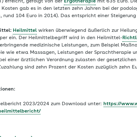
) erreicht, gefolgt von der
Ergotherapie
mit 635 Euro. Di
n Kosten gab es in den letzten zehn Jahren bei der podol
, rund 104 Euro in 2014). Das entspricht einer Steigerung
ittel:
Heilmittel
wirken überwiegend äußerlich zur Heilung
er ein. Der Heilmittelbegriff wird in den Heilmittel-
Richtl
 erbringende medizinische Leistungen, zum Beispiel Maß
pie wie etwa Massagen, Leistungen der Sprachtherapie u
bei einer ärztlichen Verordnung zulasten der gesetzliche
Zuzahlung sind zehn Prozent der Kosten zuzüglich zehn 
tionen:
ttelbericht 2023/2024 zum Download unter:
https://www.w
eilmittelbericht/