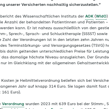
ung unserer Versicherten nachhaltig sicherzustellen.“
lbericht des Wissenschaftlichen Instituts der
AOK
(
WIdO
)
ie Anzahl der behandelten Patientinnen und Patienten –
werden kann. Er ist nahezu ausschließlich von den gestie
mm-, Sprech-, Sprach- und Schlucktherapie (SSSST) sowie 
e Zahl der Verordnungen ist in den letzten zehn Jahren n
des Terminstärkungs- und Versorgungsgesetzes (TSVG) h
bis dahin geltenden unterschiedlichen Preise für Leistun
uf das damalige höchste Niveau anzugleichen. Der Grunds
 nur im Gleichklang mit der allgemeinen Gehaltsentwickl
 Kosten je Heilmittelverordnung beliefen sich bei Versich
angenen Jahr auf knapp 314 Euro. Sie lagen damit fast 
 161 Euro).
e
Verordnung
wurden 2023 mit 639 Euro bei der Stimm-, S