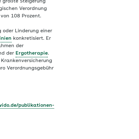
e größte Steigerung
ogischen Verordnung
 von 108 Prozent.
 oder Linderung einer
inien
konkretisiert. Er
nahmen der
nd der
Ergotherapie
.
n Krankenversicherung
Euro Verordnungsgebühr
ido.de/publikationen-