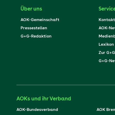
Über uns
Servic
AOK-Gemeinschaft
Kontakt
Pressestellen
AOK-New
G+G-Redaktion
Medienb
Lexikon
Zur G+G
G+G-New
AOKs und ihr Verband
AOK-Bundesverband
AOK Bre