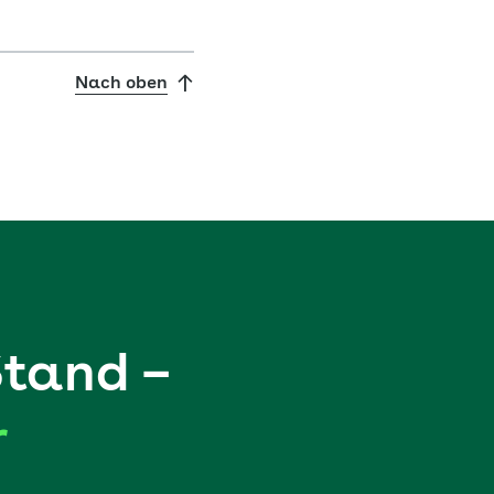
Nach oben
Stand –
r