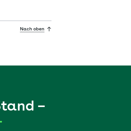
Nach oben
Stand –
r