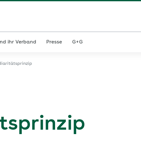
nd ihr Verband
Presse
G+G
iaritätsprinzip
tsprinzip