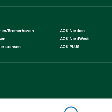
men/Bremerhaven
AOK Nordost
sen
AOK NordWest
dersachsen
AOK PLUS