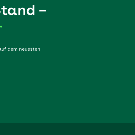
Stand –
r
 auf dem neuesten