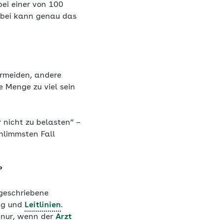
bei einer von 100
abei kann genau das
rmeiden, andere
e Menge zu viel sein
 nicht zu belasten“ –
hlimmsten Fall
?
rgeschriebene
ung und
Leitlinien
.
 nur, wenn der
Arzt