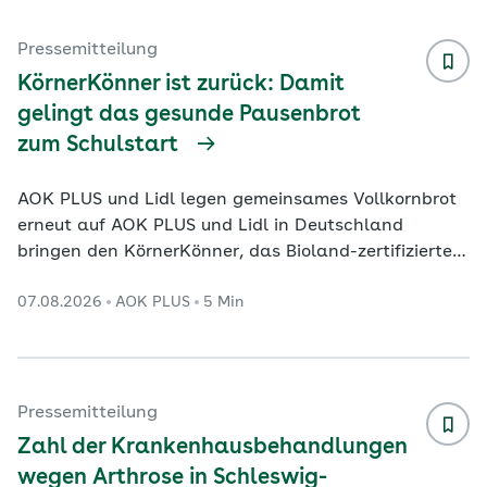
Herzinfarktrate seit 2017 um 16 Prozent gesunken
ist, droht bei den Demenzfällen bis zum Jahr 2060
Pressemitteilung
ohne Gegenmaßnahmen ein Anstieg um 72 Prozent.
KörnerKönner ist zurück: Damit
Die Dat
...
gelingt das gesunde Pausenbrot
zum Schulstart
AOK PLUS und Lidl legen gemeinsames Vollkornbrot
erneut auf AOK PLUS und Lidl in Deutschland
bringen den KörnerKönner, das Bioland-zertifizierte
Brot mit Vollkorn-Sauerteig, in die Filialen zurück.
07.08.2026
AOK PLUS
5 Min
Das 500-Gramm-Brot ist vom 10. bis 15. August in
ausgewählten Lidl-Filialen in Sachsen und
Thüringen erhältlich. Die AOK PLUS und der
Lebensmitteleinzelhändlersetzen mit ihrer
Kooperation Impulse für eine gesunde Ernährung im
Pressemitteilung
Alltag. Besonders jetzt zum Start ins neue Schuljahr
Zahl der Krankenhausbehandlungen
bietet sich e
...
wegen Arthrose in Schleswig-