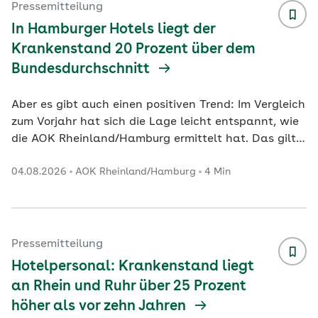
neuen Ideen können sie viel bewegen. Wir
Pressemitteilung
qualifizieren Fachkräfte, um die hohen
In Hamburger Hotels liegt der
Qualitätsstandards in der Branche zu si
...
Krankenstand 20 Prozent über dem
Bundesdurchschnitt
Aber es gibt auch einen positiven Trend: Im Vergleich
zum Vorjahr hat sich die Lage leicht entspannt, wie
die AOK Rheinland/Hamburg ermittelt hat. Das gilt
auch für Deutschland insgesamt. Das Gastgewerbe
04.08.2026
AOK Rheinland/Hamburg
4 Min
erlebt weiterhin schwierige Zeiten. Viele Gäste
schauen auf das Geld, aber die Preise steigen.
Aushilfen und Fachpersonal sind schwer zu finden.
Krankheitsbedingte Ausfälle verschärfen die
Situation: In den Hotels, Pensionen und Gasthöfen in
Pressemitteilung
Hamburg lag der Krankenstand im Jahr 2025 mit
Hotelpersonal: Krankenstand liegt
6,
...
an Rhein und Ruhr über 25 Prozent
höher als vor zehn Jahren