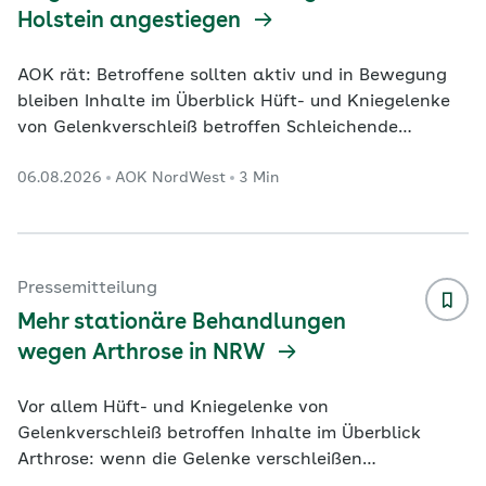
Holstein angestiegen
AOK rät: Betroffene sollten aktiv und in Bewegung
bleiben Inhalte im Überblick Hüft- und Kniegelenke
von Gelenkverschleiß betroffen Schleichende
Erkrankung ab dem 50. Lebensjahr
06.08.2026
AOK NordWest
3 Min
Entzündungsprozesse eindämmen, in Bewegung
bleiben Kiel. In Schleswig-Holstein ist die Zahl der
Krankenhausbehandlungen wegen Arthrose weiter
gestiegen. Das geht aus einer Auswertung der AOK
NordWest auf Basis aktueller Zahlen des
Pressemitteilung
Statistischen Bundesamtes hervor. Danach wurden
Mehr stationäre Behandlungen
im Jahr 2024 insgesamt 18.829
...
wegen Arthrose in NRW
Vor allem Hüft- und Kniegelenke von
Gelenkverschleiß betroffen Inhalte im Überblick
Arthrose: wenn die Gelenke verschleißen