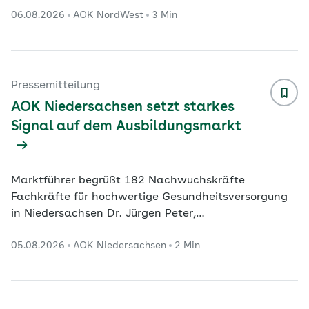
Schleichende Erkrankung Effektive Therapie:
06.08.2026
AOK NordWest
3 Min
Bewegung und gezielter Muskelaufbau helfen
Dortmund. In Nordrhein-Westfalen werden immer
mehr Menschen wegen Arthrose im Krankenhaus
behandelt. Vor allem sind die Hüft- und Kniegelenke
betroffen. Das geht aus einer Auswertung der AOK
Pressemitteilung
NordWest auf Basis aktueller Zahlen des
AOK Niedersachsen setzt starkes
Statistischen Bundesamtes hervor. Danach wurde
...
Signal auf dem Ausbildungsmarkt
Marktführer begrüßt 182 Nachwuchskräfte
Fachkräfte für hochwertige Gesundheitsversorgung
in Niedersachsen Dr. Jürgen Peter,
Vorstandsvorsitzender der AOK Niedersachsen: „Ich
05.08.2026
AOK Niedersachsen
2 Min
freue mich sehr, unsere neuen Auszubildenden und
dual Studierenden begrüßen zu dürfen. Sie stehen für
die Zukunft unseres Unternehmens und des
Gesundheitswesens. Mit Engagement, Neugier und