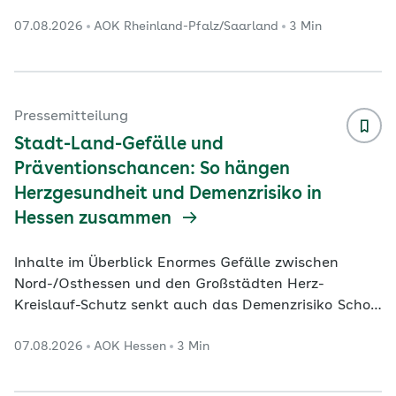
der Versorgung beteiligten Krankenhaus-Standorte
07.08.2026
AOK Rheinland-Pfalz/Saarland
3 Min
und zu einer signifikanten Erhöhung der
durchschnittlichen Fallzahlen in den versorgenden
Häusern geführt. Das zeigt das Online-Portal
„Qualitätsmonitor“ des Wissenschaftlichen Instituts
der AOK (WIdO), das jetzt mit Daten für das Jahr
Pressemitteilung
2024 aktualisiert worden ist. Der Qualitätsmonitor
Stadt-Land-Gefälle und
macht für insges
...
Präventionschancen: So hängen
Herzgesundheit und Demenzrisiko in
Hessen zusammen
Inhalte im Überblick Enormes Gefälle zwischen
Nord-/Osthessen und den Großstädten Herz-
Kreislauf-Schutz senkt auch das Demenzrisiko Schon
acht Minuten Bewegung senken das Risiko spürbar
07.08.2026
AOK Hessen
3 Min
Neueste Auswertungen der AOK Hessen und des
Wissenschaftlichen Instituts der AOK (WIdO) zeigen
ein zweischneidiges Bild für Hessen: Während die