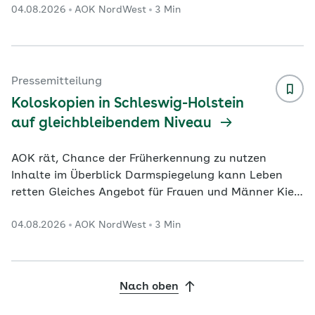
04.08.2026
AOK NordWest
3 Min
Männer Dortmund. In Westfalen-Lippe ist weiterhin
ein positiver Trend bei der Darmkrebsfrüherkennung
festzustellen. Das geht aus einer aktuellen
Auswertung der AOK NordWest hervor. Danach
wurden im ersten Halbjahr 2025 insgesamt 40.188
Pressemitteilung
präventive und diagnostische Darmspiegelungen im
Koloskopien in Schleswig-Holstein
ambulanten und stationä
...
auf gleichbleibendem Niveau
AOK rät, Chance der Früherkennung zu nutzen
Inhalte im Überblick Darmspiegelung kann Leben
retten Gleiches Angebot für Frauen und Männer Kiel.
Die Darmkrebsfrüherkennung bleibt in Schleswig-
04.08.2026
AOK NordWest
3 Min
Holstein auf dem Status Quo des Vorjahres. Das
belegt eine aktuelle Auswertung der AOK Nord-West.
Danach wurden im ersten Halbjahr 2025 insgesamt
11.903 präventive und diagnostische
Nach oben
Darmspiegelungen im ambulanten und stationären
Bereich bei AOK-Versicherten im nördlichsten