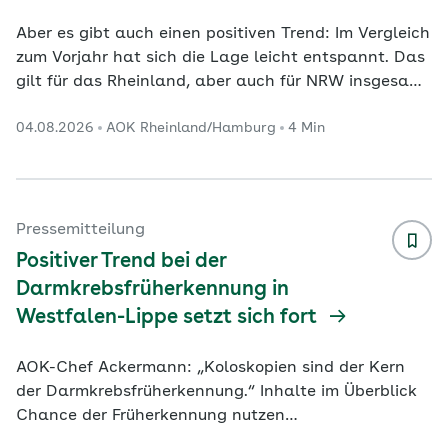
Aber es gibt auch einen positiven Trend: Im Vergleich
zum Vorjahr hat sich die Lage leicht entspannt. Das
gilt für das Rheinland, aber auch für NRW insgesamt
und deutschlandweit. Das Gastgewerbe erlebt
04.08.2026
AOK Rheinland/Hamburg
4 Min
weiterhin schwierige Zeiten. Viele Gäste schauen auf
das Geld, aber die Preise steigen. Aushilfen und
Fachpersonal sind schwer zu finden.
Krankheitsbedingte Ausfälle verschärfen die
Situation: In den Hotels, Pensionen und Gasthöfen
Pressemitteilung
lag der Krankenstand im Jahr 2025 mit 5,9 Prozent
Positiver Trend bei der
um rund 2
...
Darmkrebsfrüherkennung in
Westfalen-Lippe setzt sich fort
AOK-Chef Ackermann: „Koloskopien sind der Kern
der Darmkrebsfrüherkennung.“ Inhalte im Überblick
Chance der Früherkennung nutzen
Darmkrebsvorsorge einheitlich für Frauen und