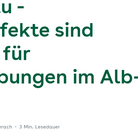
u -
ekte sind
für
bungen im Alb
erach
3 Min. Lesedauer