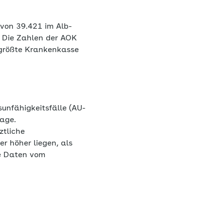
von 39.421 im Alb-
. Die Zahlen der AOK
e größte Krankenkasse
unfähigkeitsfälle (AU-
tage.
ztliche
r höher liegen, als
e Daten vom