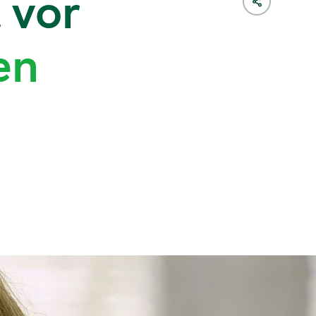
 vor
en