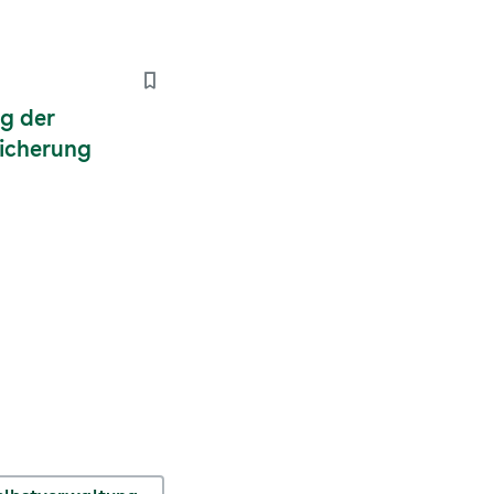
g der
icherung