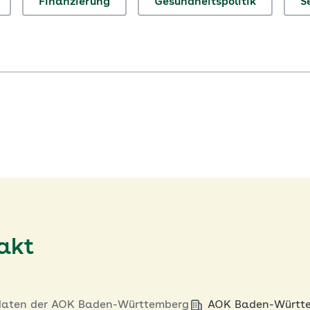
Finanzierung
Gesundheitspolitik
S
akt
daten der AOK Baden-Württemberg
AOK Baden-Württem