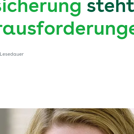
icherung
steht
rausforderung
 Lesedauer