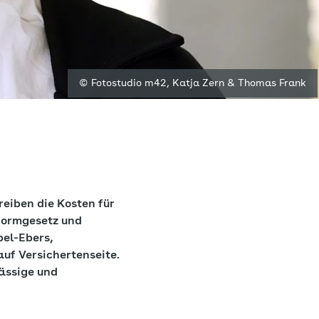
© Fotostudio m42, Katja Zern & Thomas Frank
treiben die Kosten für
formgesetz und
bel-Ebers,
f Versichertenseite.
ässige und