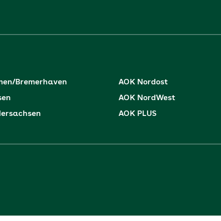
men/Bremerhaven
AOK Nordost
sen
AOK NordWest
dersachsen
AOK PLUS