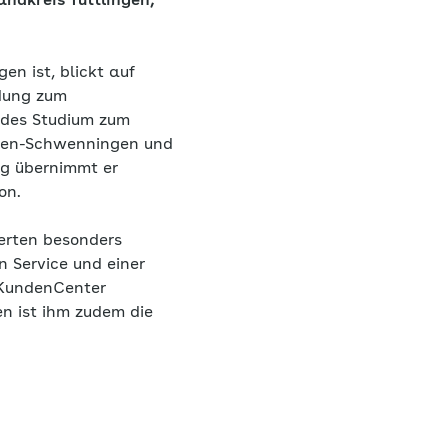
ndkreis Tuttlingen,
en ist, blickt auf
ldung zum
ndes Studium zum
ingen-Schwenningen und
ng übernimmt er
on.
herten besonders
n Service und einer
m KundenCenter
en ist ihm zudem die