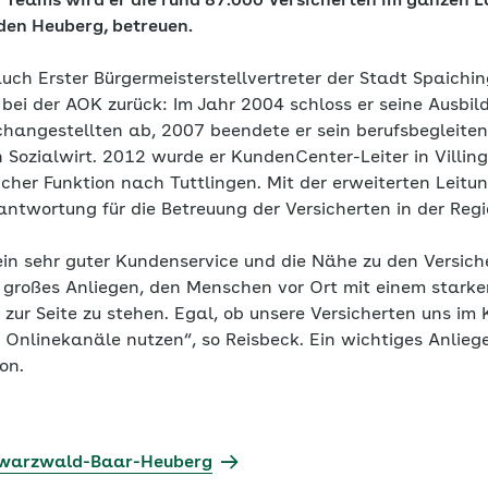
Teams wird er die rund 87.000 Versicherten im ganzen La
den Heuberg, betreuen.
uch Erster Bürgermeisterstellvertreter der Stadt Spaiching
 bei der AOK zurück: Im Jahr 2004 schloss er seine Ausbi
changestellten ab, 2007 beendete er sein berufsbegleite
 Sozialwirt. 2012 wurde er KundenCenter-Leiter in Vill
cher Funktion nach Tuttlingen. Mit der erweiterten Leitu
ntwortung für die Betreuung der Versicherten in der Regi
ein sehr guter Kundenservice und die Nähe zu den Versic
in großes Anliegen, den Menschen vor Ort mit einem starke
 zur Seite zu stehen. Egal, ob unsere Versicherten uns i
 Onlinekanäle nutzen“, so Reisbeck. Ein wichtiges Anlieg
ion.
hwarzwald-Baar-Heuberg