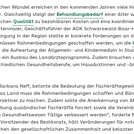
chen Wandel erreichen in den kommenden Jahren viele H
. Gleichzeitig steigt der
Behandlungsbedarf
einer älter 
auchen
Qualität
zu bezahlbaren Kosten und eine koordinier
ttenmaier, Geschäftsführer der AOK Schwarzwald-Baar-He
orgung in der Region stellte er konkrete Forderungen an d
 müssen Rahmenbedingungen geschaffen werden, um die
 die Aufwertung der Allgemein- und Kindermedizin in Stud
e ein Ausbau des Landärzteprogramms. Zudem brauchen wi
chiedlichen Gesundheitsberufe, um Hausärztinnen und -ärz
n, Barbara Neff, betonte die Bedeutung der Fachkräftegew
Das Land muss die Rahmenbedingungen schaffen und Bür
raktiver zu machen. Zudem sollte die Anerkennung von A
bung ausländischer Fachkräfte forciert sowie die Vereinba
m Gesundheitswesen Tätige verbessert werden“, forderte N
 Vorsitzender des Bezirksrats, hält Veränderungen für no
hen den gesellschaftlichen Zusammenhalt und belasten 