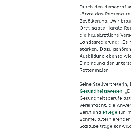
Durch den demografis
-ärzte das Rentenalter
Bevölkerung. „Wir br
Ort“, sagte Harald Re
die hausärztliche Vers
Landesregierung: „Es
stärken. Dazu gehören
Ausbildung ebenso wi
Einbindung der unters
Rettenmaier.
Seine Stellvertreteri
Gesundheitswesen
. „
Gesundheitsberufe att
vereinfacht, die Anwer
Beruf und
Pflege
für i
Böhme, alternierender
Sozialbeiträge schwäc