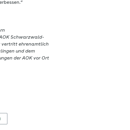
erbessen.“
ern
r AOK Schwarzwald-
 vertritt ehrenamtlich
ttlingen und dem
ungen der AOK vor Ort
g