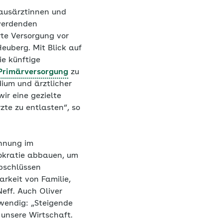
ausärztinnen und
werdenden
te Versorgung vor
uberg. Mit Blick auf
ie künftige
Primärversorgung
zu
ium und ärztlicher
r eine gezielte
te zu entlasten“, so
innung im
okratie abbauen, um
bschlüssen
rkeit von Familie,
eff. Auch Oliver
twendig: „Steigende
unsere Wirtschaft.