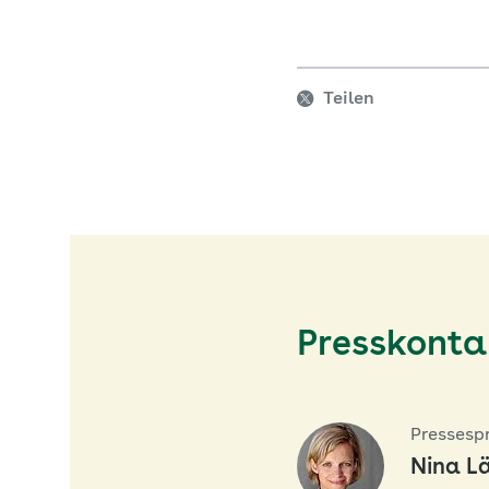
Teilen
Presskonta
Pressesp
Nina L