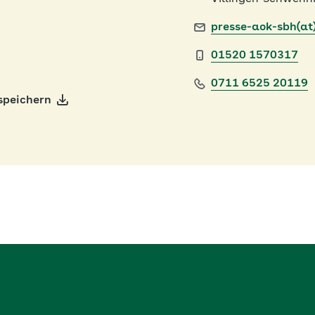
presse-aok-sbh(at
01520 1570317
0711 6525 20119
speichern