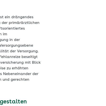
ist ein drängendes
g der primärärztlichen
tsorientiertes
n im
gung in der
e Versorgungsebene
lität der Versorgung.
ehlanreize beseitigt
versicherung mit Blick
eise zu erhöhten
as Nebeneinander der
en und gerechten
 gestalten