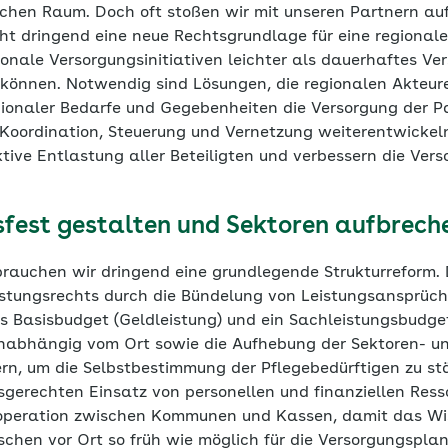
ichen Raum. Doch oft stoßen wir mit unseren Partnern auf
cht dringend eine neue Rechtsgrundlage für eine regiona
ionale Versorgungsinitiativen leichter als dauerhaftes V
können. Notwendig sind Lösungen, die regionalen Akteu
onaler Bedarfe und Gegebenheiten die Versorgung der P
Koordination, Steuerung und Vernetzung weiterentwickel
ktive Entlastung aller Beteiligten und verbessern die Ver
sfest gestalten und Sektoren aufbrech
 brauchen wir dringend eine grundlegende Strukturreform.
eistungsrechts durch die Bündelung von Leistungsansprüch
 Basisbudget (Geldleistung) und ein Sachleistungsbudget
nabhängig vom Ort sowie die Aufhebung der Sektoren- u
rn, um die Selbstbestimmung der Pflegebedürftigen zu stä
fsgerechten Einsatz von personellen und finanziellen Res
operation zwischen Kommunen und Kassen, damit das Wi
chen vor Ort so früh wie möglich für die Versorgungspla