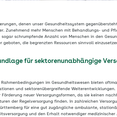
derungen, denen unser Gesundheitssystem gegenübersteht
der. Zunehmend mehr Menschen mit Behandlungs- und Pfl
en sogar schrumpfende Anzahl von Menschen in den Gesun
r geboten, die begrenzten Ressourcen sinnvoll einzusetze
ndlage für sektorenunabhängige Ver
n Rahmenbedingungen im Gesundheitswesen bieten oftmals
ationen und sektorenübergreifende Weiterentwicklungen. 
ur Förderung neuer Versorgungsformen, da sie keinen nac
turen der Regelversorgung finden. In zahlreichen Versorg
rttemberg für eine gut zugängliche ambulante, stationäre
itsversorgung und den Erhalt notwendiger medizinischer 