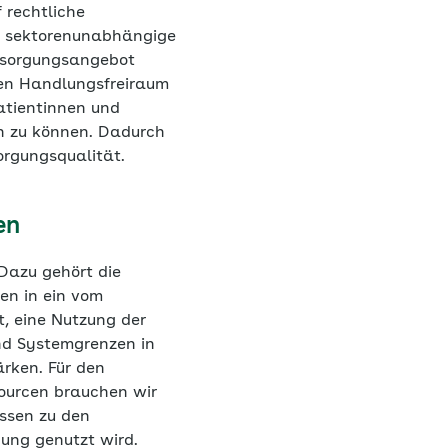
 rechtliche
le sektorenunabhängige
ersorgungsangebot
ren Handlungsfreiraum
atientinnen und
n zu können. Dadurch
sorgungsqualität.
en
 Dazu gehört die
en in ein vom
, eine Nutzung der
nd Systemgrenzen in
rken. Für den
sourcen brauchen wir
ssen zu den
nung genutzt wird.