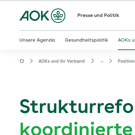
Presse und Politik
Unsere Agenda
Gesundheitspolitik
AOKs u
...
AOKs und ihr Verband
Positio
Strukturrefo
koordinierte