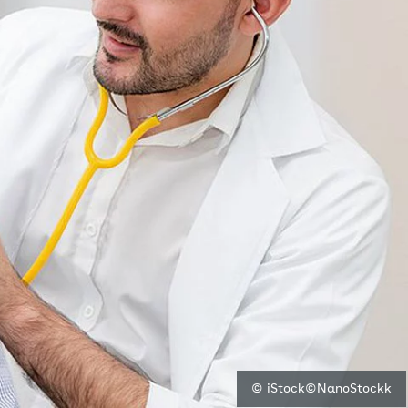
© iStock©NanoStockk