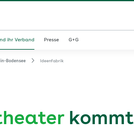
nd ihr Verband
Presse
G+G
in-Bodensee
Ideenfabrik
theater
kommt