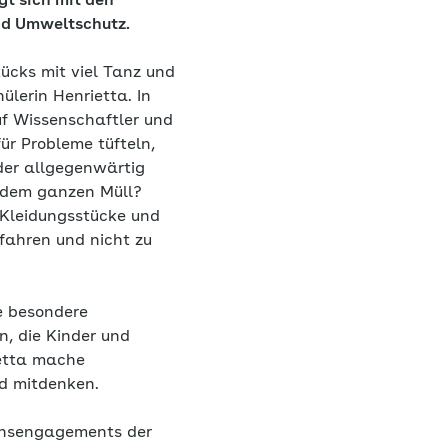
gt sich mit den
d Umweltschutz.
ücks mit viel Tanz und
lerin Henrietta. In
auf Wissenschaftler und
für Probleme tüfteln,
der allgegenwärtig
 dem ganzen Müll?
 Kleidungsstücke und
fahren und nicht zu
e besondere
, die Kinder und
ietta mache
nd mitdenken.
ionsengagements der