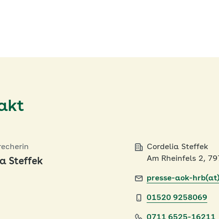
akt
recherin
Cordelia Steffek
Am Rheinfels 2, 7
a Steffek
presse-aok-hrb(at
01520 9258069
0711 6525-16211