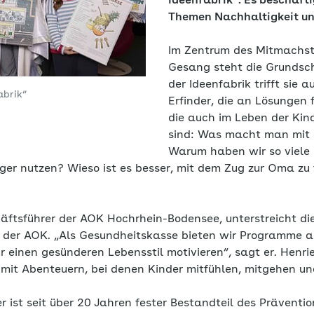
Ideenfabrik“. Es beschäfti
Themen Nachhaltigkeit un
Im Zentrum des Mitmachst
Gesang steht die Grundschü
der Ideenfabrik trifft sie 
abrik“
Erfinder, die an Lösungen 
die auch im Leben der Kin
sind: Was macht man mit
Warum haben wir so viele
ger nutzen? Wieso ist es besser, mit dem Zug zur Oma zu 
ftsführer der AOK Hochrhein-Bodensee, unterstreicht di
der AOK. „Als Gesundheitskasse bieten wir Programme an
r einen gesünderen Lebensstil motivieren“, sagt er. Henr
mit Abenteuern, bei denen Kinder mitfühlen, mitgehen u
 ist seit über 20 Jahren fester Bestandteil des Prävent