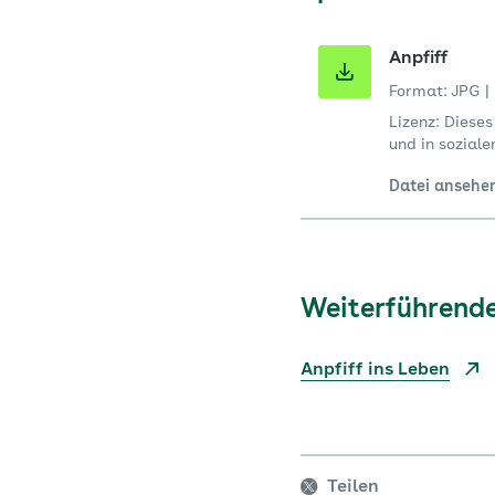
Anpfiff
Format: JPG
|
Lizenz: Diese
und in sozial
Datei ansehe
Weiterführende
Anpfiff ins Leben
Teilen