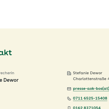
akt
recherin
Stefanie Dewor
Charlottenstraße 
ie Dewor
presse-aok-bos(at
0711 6525-15408
0162 8371054