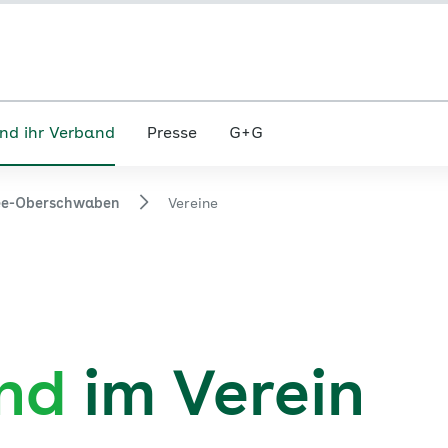
nd ihr Verband
Presse
G+G
ee-Oberschwaben
Vereine
und
im Verein