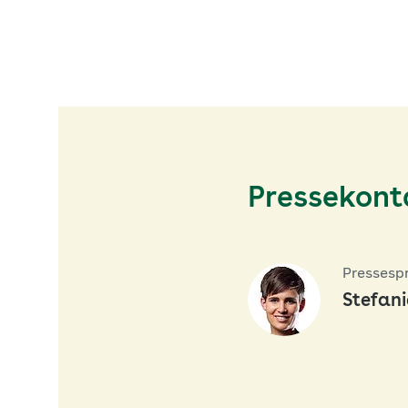
Pressekont
Pressesp
Stefan