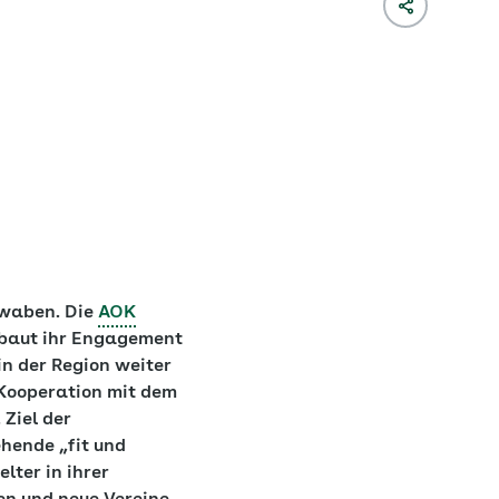
waben. Die
AOK
baut ihr Engagement
in der Region weiter
 Kooperation mit dem
 Ziel der
ehende „fit und
lter in ihrer