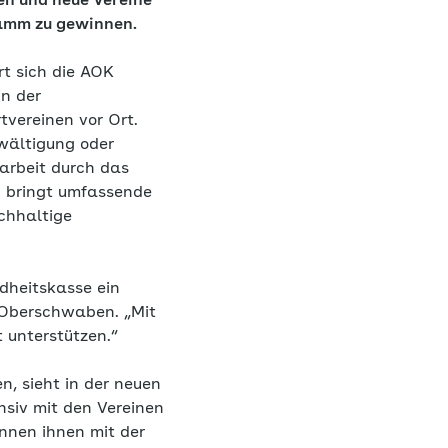
en und neue Vereine
ramm zu gewinnen.
rt sich die AOK
n der
tvereinen vor Ort.
ewältigung oder
arbeit durch das
n bringt umfassende
chhaltige
dheitskasse ein
-Oberschwaben. „Mit
t unterstützen.“
, sieht in der neuen
nsiv mit den Vereinen
nnen ihnen mit der