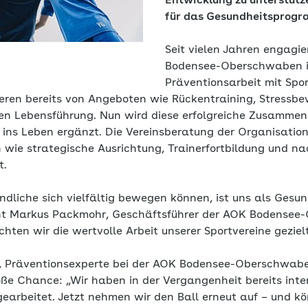
Entwicklung zu unterstütz
für das Gesundheitsprog
Seit vielen Jahren engagie
Bodensee-Oberschwaben i
Präventionsarbeit mit Spor
tieren bereits von Angeboten wie Rückentraining, Stressb
n Lebensführung. Nun wird diese erfolgreiche Zusammen
ins Leben ergänzt. Die Vereinsberatung der Organisatio
 wie strategische Ausrichtung, Trainerfortbildung und na
t.
dliche sich vielfältig bewegen können, ist uns als Gesun
nt Markus Packmohr, Geschäftsführer der AOK Bodensee
hten wir die wertvolle Arbeit unserer Sportvereine geziel
 Präventionsexperte bei der AOK Bodensee-Oberschwaben
oße Chance: „Wir haben in der Vergangenheit bereits inte
arbeitet. Jetzt nehmen wir den Ball erneut auf – und kö