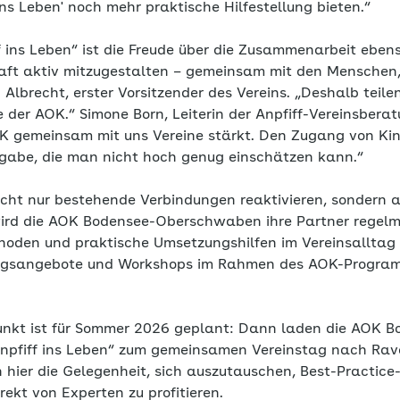
 ins Leben' noch mehr praktische Hilfestellung bieten.“
f ins Leben“ ist die Freude über die Zusammenarbeit ebenso
haft aktiv mitzugestalten – gemeinsam mit den Menschen, 
 Albrecht, erster Vorsitzender des Vereins. „Deshalb teil
 der AOK.“ Simone Born, Leiterin der Anpfiff-Vereinsberatu
OK gemeinsam mit uns Vereine stärkt. Den Zugang von Ki
Aufgabe, die man nicht hoch genug einschätzen kann.“
nicht nur bestehende Verbindungen reaktivieren, sondern 
ird die AOK Bodensee-Oberschwaben ihre Partner regelm
oden und praktische Umsetzungshilfen im Vereinsalltag 
ungsangebote und Workshops im Rahmen des AOK-Program
unkt ist für Sommer 2026 geplant: Dann laden die AOK B
pfiff ins Leben“ zum gemeinsamen Vereinstag nach Rave
 hier die Gelegenheit, sich auszutauschen, Best-Practice-
ekt von Experten zu profitieren.