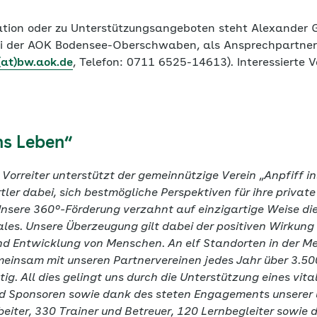
ation oder zu Unterstützungsangeboten steht Alexander 
ei der AOK Bodensee-Oberschwaben, als Ansprechpartner 
at)bw.aok.de
, Telefon: 0711 6525-14613). Interessierte 
ns Leben“
Vorreiter unterstützt der gemeinnützige Verein
„
Anpfiff i
tler dabei, sich bestmögliche Perspektiven für ihre private
nsere 360°-Förderung verzahnt auf einzigartige Weise die
ales. Unsere Überzeugung gilt dabei der positiven Wirkung 
nd Entwicklung von Menschen. An elf Standorten in der Me
einsam mit unseren Partnervereinen jedes Jahr über 3.500 
ig. All dies gelingt uns durch die Unterstützung eines vit
d Sponsoren sowie dank des steten Engagements unserer 
iter, 330 Trainer und Betreuer, 120 Lernbegleiter sowie d