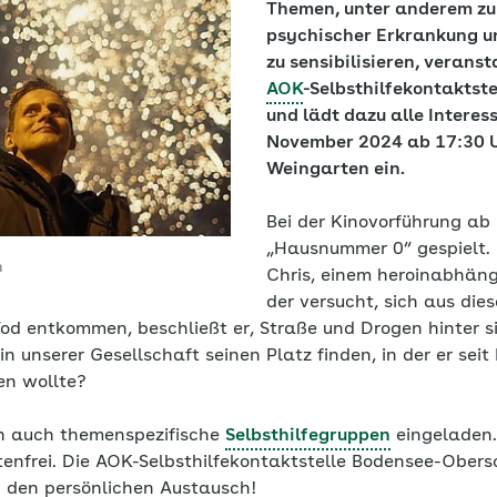
Themen, unter anderem zu
psychischer Erkrankung u
zu sensibilisieren, veranst
AOK
-Selbsthilfekontaktst
und lädt dazu alle Interes
November 2024 ab 17:30 U
Weingarten ein.
Bei der Kinovorführung ab 
„Hausnummer 0“ gespielt. 
m
Chris, einem heroinabhän
der versucht, sich aus die
od entkommen, beschließt er, Straße und Drogen hinter si
n unserer Gesellschaft seinen Platz finden, in der er sei
en wollte?
en auch themenspezifische
Selbsthilfegruppen
eingeladen. 
stenfrei. Die AOK-Selbsthilfekontaktstelle Bodensee-Ober
 den persönlichen Austausch!