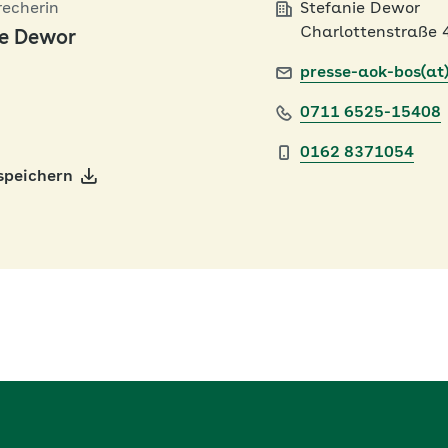
recherin
Stefanie Dewor
Charlottenstraße 
ie Dewor
presse-aok-bos(at
0711 6525-15408
0162 8371054
speichern