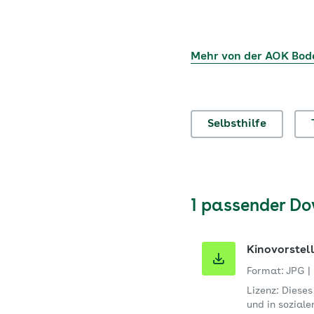
Mehr von der AOK Bo
Selbsthilfe
1 passender D
Kinovorstel
Format: JPG
|
Lizenz: Diese
und in sozial