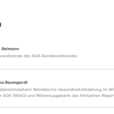
der Krankschreibungen, die sic
hohem Niveau bewegen.
m
a Reimann
vorsitzende des AOK-Bundesverbandes
nna Baumgardt
sbereichsleiterin Betriebliche Gesundheitsförderung im W
der AOK (WIdO) und Mitherausgeberin des Fehlzeiten-Repo