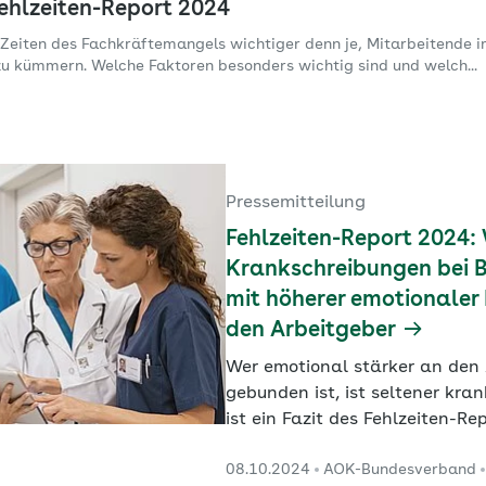
ehlzeiten-Report 2024
 Zeiten des Fachkräftemangels wichtiger denn je, Mitarbeitende i
zu kümmern. Welche Faktoren besonders wichtig sind und welch...
Pressemitteilung
Fehlzeiten-Report 2024:
Krankschreibungen bei 
mit höherer emotionaler
den Arbeitgeber
Wer emotional stärker an den 
gebunden ist, ist seltener kra
ist ein Fazit des Fehlzeiten-Re
Report des Wissenschaftlichen
08.10.2024
AOK-Bundesverband
beleuchtet aber auch die jüng