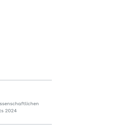
h auf historisch
issenschaftlichen
rts 2024