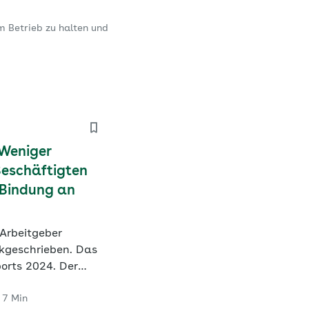
m Betrieb zu halten und
 Weniger
Beschäftigten
 Bindung an
Arbeitgeber
nkgeschrieben. Das
ports 2024. Der
 Institut der AOK
7 Min
ste Entwicklung