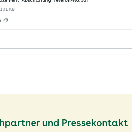
tatement_Abschaffung_Telefon-AU.pdf
101 KB
n
chpartner und Pressekontakt