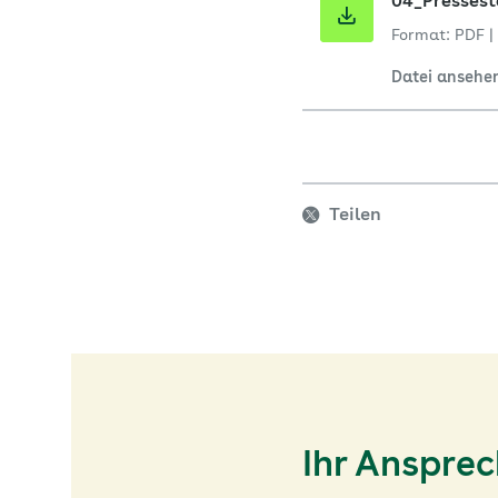
04_Presses
Format: PDF
|
Datei ansehe
Teilen
Ihr Anspre