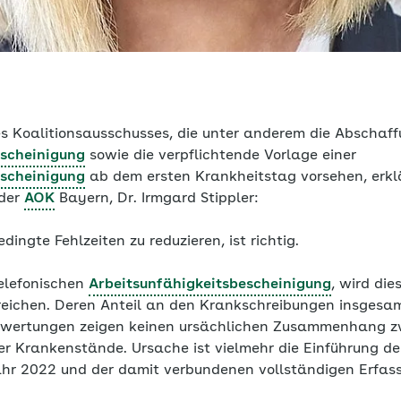
s Koalitionsausschusses, die unter anderem die Abschaff
escheinigung
sowie die verpflichtende Vorlage einer
escheinigung
ab dem ersten Krankheitstag vorsehen, erklä
 der
AOK
Bayern, Dr. Irmgard Stippler:
dingte Fehlzeiten zu reduzieren, ist richtig.
elefonischen
Arbeitsunfähigkeitsbescheinigung
, wird die
reichen. Deren Anteil an den Krankschreibungen insgesamt
swertungen zeigen keinen ursächlichen Zusammenhang zw
r Krankenstände. Ursache ist vielmehr die Einführung de
ahr 2022 und der damit verbundenen vollständigen Erfas