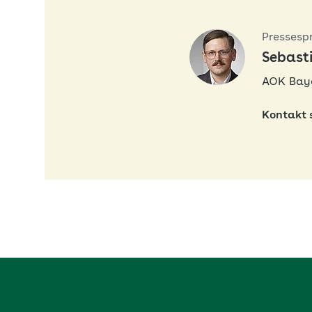
Pressesp
Sebast
AOK Bay
Kontakt 