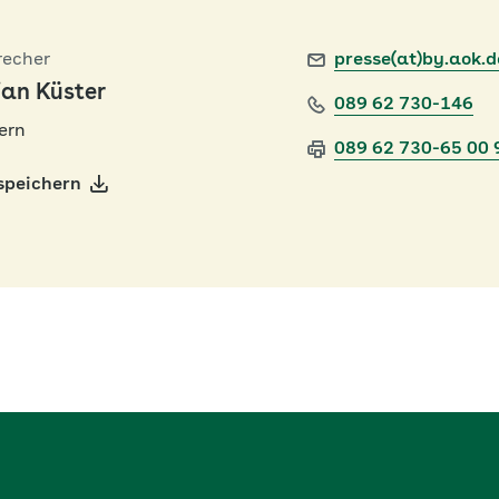
recher
presse(at)by.aok.d
ian Küster
089 62 730-146
ern
089 62 730-65 00 
speichern