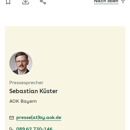
Nach oben
Pressesprecher
Sebastian Küster
AOK Bayern
presse(at)by.aok.de
089 62 730-146