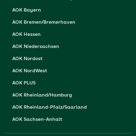
Datenschutz
AOK Bayern
Vertriebspartner-Service
Fehlverhalten melden
AOK Bremen/Bremerhaven
Barrierefreiheit
AOK Hessen
Barriere melden
AOK Niedersachsen
AOK Nordost
AOK NordWest
AOK PLUS
AOK Rheinland/Hamburg
AOK Rheinland-Pfalz/Saarland
AOK Sachsen-Anhalt