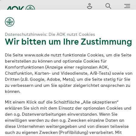
Zum
Hauptinhalt
Login
Suche
Menü
springen
aok.de
 & Tarife
Zusatzversicherungen
Vorsorgeversicherung
Datenschutzhinweis: Die AOK nutzt Cookies
Wir bitten um Ihre Zustimmung
Vorsorgeversicherung
Die Seite www.aok.de nutzt funktionale Cookies, um die Seite
bereitstellen zu können und optionale Cookies für
Ihr Vorsorge-Plus
für
Komfortfunktionen (Anzeige einer regionalen AOK,
Chatfunktion, Karten- und Videodienste, A/B-Tests) sowie von
die Gesundheit
Dritten (z.B. Google, Adobe, Meta), um die Seite stetig für Sie
zu verbessern und um Sie später zielgerichtet ansprechen zu
können.
Mit einem Klick auf die Schaltfläche „Alle akzeptieren“
Eine Leistung bei mehreren AOKs
erklären Sie sich mit dem Einsatz der optionalen Cookies und
den o.g. Datenverarbeitungen einverstanden. Wenn Sie
Wichtige Untersuchungen zur
einwilligen werden zu den o.g. Zwecken einzelne Daten an
Früherkennung von Krankheiten werden
diese Unternehmen weitergegeben und von diesen teilweise
auch zu eigenen Zwecken (Profilbildung) verarbeitet. Mit
von den gesetzlichen Krankenkassen