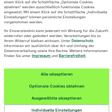
einem Klick auf die Schaltfläche „Optionale Cookies
übernommen. Eine Vorsorge-
ablehnen“ werden ausschließlich funktionale Cookies
eingesetzt. Mit einem Klick auf die Schaltfläche „Individuelle
Zusatzversicherung bezuschusst
Einstellungen“ können persönliche Einstellungen
Untersuchungen und Leistungen, die über
vorgenommen werden.
den gesetzlichen Rahmen hinausgehen.
Ihr Einverständnis kann jederzeit mit Wirkung für die Zukunft
Für das Extra an Vorsorge arbeitet die
widerrufen oder geändert werden. Verarbeitungen bis zu
AOK mit Kooperationspartnern
Ihrem Widerruf bleiben wirksam. Unter
Datenschutz
informieren wir ausführlich über Art und Umfang der
zusammen.
Datenverarbeitung sowie Ihre Rechte. Weitere Informationen
finden Sie unter
Impressum
und
Barrierefreiheit
.
Alle akzeptieren
Optionale Cookies ablehnen
Ausgewählte akzeptieren
Individuelle Einstellungen