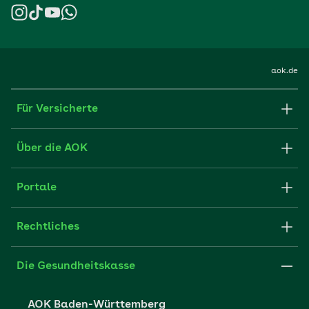
aok.de
Für Versicherte
Formulare und Anträge
Über die AOK
Apps
Struktur & Verwaltung
Portale
E-Mail senden
Newsletter
Fachportal für Arbeitgeber
Rechtliches
FAQ
Medien der AOK
Leistungserbringer
Websitenutzung
Impressum
Die Gesundheitskasse
Partner der AOK
Karriere
Cookie-Einstellungen
AOK Baden-Württemberg
Presse- und Politikportal