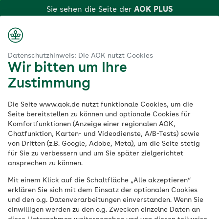
Zum
Navigated to Veranstaltungsreihe Gemeinsam wachsen
Sie sehen die Seite der
AOK PLUS
Hauptinhalt
Login
Suche
Menü
springen
aok.de
AOK PLUS
Gemeinsam wachsen
Suche
Datenschutzhinweis: Die AOK nutzt Cookies
Wir bitten um Ihre
Veranstaltungsreihe
Zustimmung
Gemeinsam
Die Seite www.aok.de nutzt funktionale Cookies, um die
Seite bereitstellen zu können und optionale Cookies für
Komfortfunktionen (Anzeige einer regionalen AOK,
wachsen
Chatfunktion, Karten- und Videodienste, A/B-Tests) sowie
von Dritten (z.B. Google, Adobe, Meta), um die Seite stetig
für Sie zu verbessern und um Sie später zielgerichtet
Wenn aus Paaren Eltern werden, beginnt
ansprechen zu können.
eine besonders spannende Zeit: mit der
Mit einem Klick auf die Schaltfläche „Alle akzeptieren“
Geburt Ihres Kindes stehen Sie als
erklären Sie sich mit dem Einsatz der optionalen Cookies
frischgebackene Eltern vor neuen Fragen
und den o.g. Datenverarbeitungen einverstanden. Wenn Sie
einwilligen werden zu den o.g. Zwecken einzelne Daten an
und ungeahnten Herausforderungen. Die