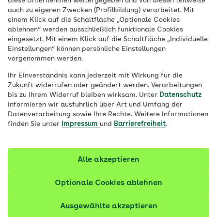
diese Unternehmen weitergegeben und von diesen teilweise
AOK PLUS steht Ihnen zur Seite, um Sie und
auch zu eigenen Zwecken (Profilbildung) verarbeitet. Mit
einem Klick auf die Schaltfläche „Optionale Cookies
Ihre junge Familie mit den Vorträgen und
ablehnen“ werden ausschließlich funktionale Cookies
Praxisseminaren „Gemeinsam wachsen“ in
eingesetzt. Mit einem Klick auf die Schaltfläche „Individuelle
Kooperation mit kommunalen Partnern zu
Einstellungen“ können persönliche Einstellungen
vorgenommen werden.
unterstützen.
Ihr Einverständnis kann jederzeit mit Wirkung für die
Zukunft widerrufen oder geändert werden. Verarbeitungen
bis zu Ihrem Widerruf bleiben wirksam. Unter
Datenschutz
PLZ/Ort
informieren wir ausführlich über Art und Umfang der
Datenverarbeitung sowie Ihre Rechte. Weitere Informationen
finden Sie unter
Impressum
und
Barrierefreiheit
.
Stichwort eingeben
Alle akzeptieren
Suchen
Optionale Cookies ablehnen
Postleitzahl speichern
Mit Setzen des Hakens speichern Sie ihre PLZ
Ausgewählte akzeptieren