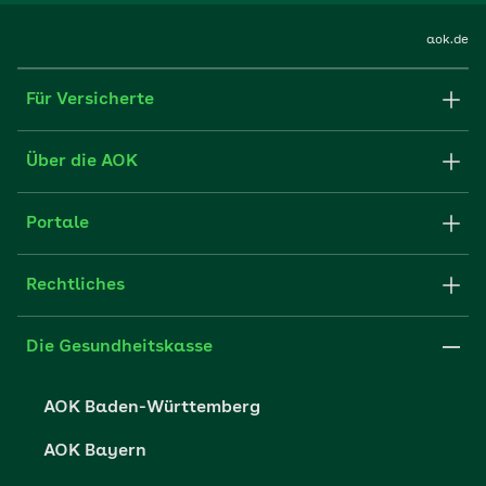
aok.de
Für Versicherte
Formulare und Anträge
Über die AOK
Apps
Struktur & Verwaltung
Portale
E-Mail senden
Newsletter
Fachportal für Arbeitgeber
Rechtliches
FAQ
Medien der AOK
Leistungserbringer
Websitenutzung
Impressum
Die Gesundheitskasse
Partner der AOK
Karriere
Cookie-Einstellungen
AOK Baden-Württemberg
Presse- und Politikportal
Datenschutz
AOK Bayern
Vertriebspartner-Service
Fehlverhalten melden