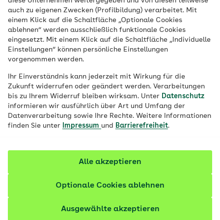
diese Unternehmen weitergegeben und von diesen teilweise
auch zu eigenen Zwecken (Profilbildung) verarbeitet. Mit
Fachleute und Sportbegeisterte predigen
einem Klick auf die Schaltfläche „Optionale Cookies
ablehnen“ werden ausschließlich funktionale Cookies
es seit vielen Jahren, zahlreiche
eingesetzt. Mit einem Klick auf die Schaltfläche „Individuelle
wissenschaftliche Studien bestätigen es
Einstellungen“ können persönliche Einstellungen
und die eigene Erfahrung zeigt es auch:
vorgenommen werden.
Schwimmen ist gesund. Lesen Sie hier,
Ihr Einverständnis kann jederzeit mit Wirkung für die
welche positiven Effekte Schwimmen auf
Zukunft widerrufen oder geändert werden. Verarbeitungen
bis zu Ihrem Widerruf bleiben wirksam. Unter
Datenschutz
den Körper hat.
informieren wir ausführlich über Art und Umfang der
Datenverarbeitung sowie Ihre Rechte. Weitere Informationen
Fachlich geprüft
finden Sie unter
Impressum
und
Barrierefreiheit
.
Alle akzeptieren
Optionale Cookies ablehnen
Ausgewählte akzeptieren