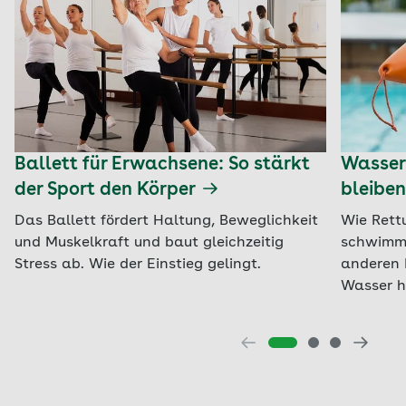
Ballett für Erwachsene: So stärkt
Wasserr
der Sport den Körper
bleiben
Das Ballett fördert Haltung, Beweglichkeit
Wie Rett
und Muskelkraft und baut gleichzeitig
schwimme
Stress ab. Wie der Einstieg gelingt.
anderen 
Wasser h