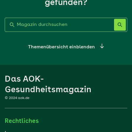
gefunden?
Label nicht gesetzt
Themenübersicht einblenden
Ernährung
Das AOK-
Sport
Gesundheitsmagazin
© 2024 aok.de
Familie
Rechtliches
Reisen