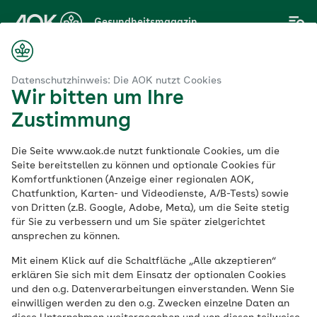
Zum
Gesundheitsmagazin
Hauptinhalt
springen
Magazin
ort
Fitness
8 Gründe, warum Schwimmen so gesund ist
Datenschutzhinweis: Die AOK nutzt Cookies
Wir bitten um Ihre
Zustimmung
Fitness
Die Seite www.aok.de nutzt funktionale Cookies, um die
8 Gründe, warum
Seite bereitstellen zu können und optionale Cookies für
Komfortfunktionen (Anzeige einer regionalen AOK,
Chatfunktion, Karten- und Videodienste, A/B-Tests) sowie
Schwimmen so
von Dritten (z.B. Google, Adobe, Meta), um die Seite stetig
für Sie zu verbessern und um Sie später zielgerichtet
gesund ist
ansprechen zu können.
Mit einem Klick auf die Schaltfläche „Alle akzeptieren“
erklären Sie sich mit dem Einsatz der optionalen Cookies
Veröffentlicht am:
und den o.g. Datenverarbeitungen einverstanden. Wenn Sie
26.06.2020
aktualisiert am 26.03.2025
einwilligen werden zu den o.g. Zwecken einzelne Daten an
4 Minuten Lesedauer