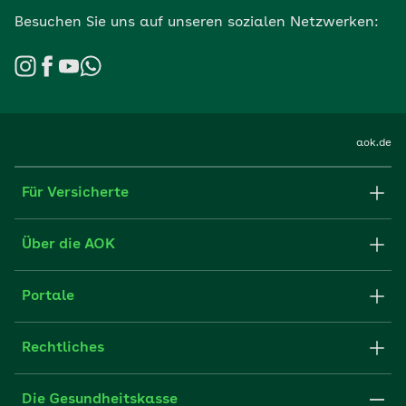
Besuchen Sie uns auf unseren sozialen Netzwerken:
aok.de
Für Versicherte
Formulare und Anträge
Über die AOK
Apps
Struktur & Verwaltung
Portale
E-Mail senden
Newsletter
Fachportal für Arbeitgeber
Rechtliches
FAQ
Medien der AOK
Leistungserbringer
Websitenutzung
Impressum
Die Gesundheitskasse
Partner der AOK