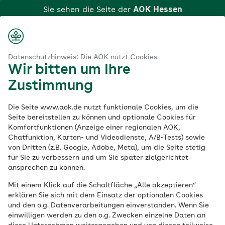
Zum
Sie sehen die Seite der
AOK Hessen
Hauptinhalt
springen
Login
Suche
Menü
aok.de
AOK Hessen
Gesundheit & Bildung
WHEELUP!
Datenschutzhinweis: Die AOK nutzt Cookies
Wir bitten um Ihre
Klicken Sie hier, wenn Sie zu einer anderen AOK
WHEELUP! -
Zustimmung
wechseln möchten.
Bewegung auf
Die Seite www.aok.de nutzt funktionale Cookies, um die
Seite bereitstellen zu können und optionale Cookies für
Komfortfunktionen (Anzeige einer regionalen AOK,
Rollen
Chatfunktion, Karten- und Videodienste, A/B-Tests) sowie
von Dritten (z.B. Google, Adobe, Meta), um die Seite stetig
für Sie zu verbessern und um Sie später zielgerichtet
ansprechen zu können.
Eine Leistung der AOK Hessen
Mit einem Klick auf die Schaltfläche „Alle akzeptieren“
Mit dem Förderprogramm WHEELUP!
erklären Sie sich mit dem Einsatz der optionalen Cookies
und den o.g. Datenverarbeitungen einverstanden. Wenn Sie
motiviert die AOK Hessen Kinder und
einwilligen werden zu den o.g. Zwecken einzelne Daten an
Jugendliche dauerhaft zu mehr Bewegung