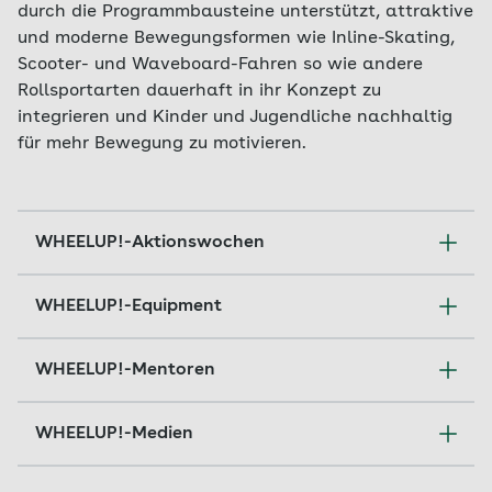
durch die Programmbausteine unterstützt, attraktive
und moderne Bewegungsformen wie Inline-Skating,
Scooter- und Waveboard-Fahren so wie andere
Rollsportarten dauerhaft in ihr Konzept zu
integrieren und Kinder und Jugendliche nachhaltig
für mehr Bewegung zu motivieren.
WHEELUP!-Aktionswochen
Mit den WHEELUP!-Starter beginnt die Reise.
WHEELUP!-Equipment
WHEELUP! kommt an die Schule und bildet
(Sport-)Lehrkräfte fort. Der inhaltliche
Am WHEELUP!-Programm teilnehmende Schulen
WHEELUP!-Mentoren
Schwerpunkt wird im Vorfeld gemeinsam
erhalten eine Förderung der AOK Hessen von 50
festgelegt. Die Fortbildung ist akkreditiert. Direkt
Prozent bei der Erstanschaffung von
Die an der Schule verantwortlichen
WHEELUP!-Medien
nach dem WHEELUP!-Starter verbleibt der
Schulequipment.
(Sport-)Lehrkräfte erhalten regelmäßig
WHEELUP!-Trailer bis zu zwei Wochen an der
Organisationshilfen und Tipps für die Umsetzung
Schule. Die Ausstattung umfasst Wave- und