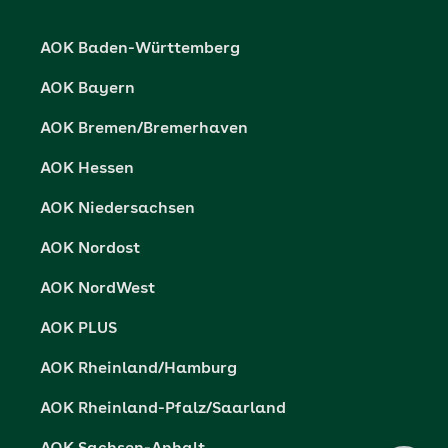
Karriere
Cookie-Einstellungen
AOK Baden-Württemberg
Presse- und Politikportal
Datenschutz
AOK Bayern
Vertriebspartner-Service
Fehlverhalten melden
AOK Bremen/Bremerhaven
Barrierefreiheit
AOK Hessen
Barriere melden
AOK Niedersachsen
AOK Nordost
AOK NordWest
AOK PLUS
AOK Rheinland/Hamburg
AOK Rheinland-Pfalz/Saarland