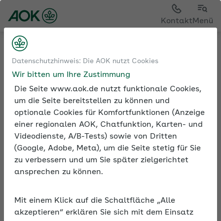
Kontakt
Menü
Sozialversicherung
Beschäftigung
Datenschutzhinweis: Die AOK nutzt Cookies
ausländischer Arbeitnehmer
Wir bitten um Ihre Zustimmung
Beschäftigung von Nicht-EU-Bürgern
Die Seite www.aok.de nutzt funktionale Cookies,
um die Seite bereitstellen zu können und
optionale Cookies für Komfortfunktionen (Anzeige
einer regionalen AOK, Chatfunktion, Karten- und
Videodienste, A/B-Tests) sowie von Dritten
(Google, Adobe, Meta), um die Seite stetig für Sie
Beschäftigung von Nicht-
zu verbessern und um Sie später zielgerichtet
EU-Bürgern
ansprechen zu können.
Für Unternehmen, die Fachkräfte aus dem Nicht-EU-
Ausland anwerben wollen, sind Informationen über
Mit einem Klick auf die Schaltfläche „Alle
die Zugangsmöglichkeiten zum deutschen
akzeptieren“ erklären Sie sich mit dem Einsatz
Arbeitsmarkt wichtig. Menschen aus sogenannten