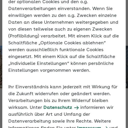
der optionalen Cookies und den o.g.
Unterschied, ob im Inland wohnende Beschäftigte
Datenverarbeitungen einverstanden. Wenn Sie
vorübergehend im Ausland mobil arbeiten oder im
einwilligen werden zu den o.g. Zwecken einzelne
Ausland wohnende Beschäftigte dort im Homeoffice
Daten an diese Unternehmen weitergegeben und
sitzen.
von diesen teilweise auch zu eigenen Zwecken
(Profilbildung) verarbeitet. Mit einem Klick auf die
Schaltfläche „Optionale Cookies ablehnen“
werden ausschließlich funktionale Cookies
eingesetzt. Mit einem Klick auf die Schaltfläche
„Individuelle Einstellungen“ können persönliche
Einstellungen vorgenommen werden.
Ihr Einverständnis kann jederzeit mit Wirkung für
die Zukunft widerrufen oder geändert werden.
Verarbeitungen bis zu Ihrem Widerruf bleiben
Workation gilt als Entsendung
wirksam. Unter
Datenschutz
informieren wir
ausführlich über Art und Umfang der
Datenverarbeitung sowie Ihre Rechte. Weitere
Grenzüberschreitende Telearbeit