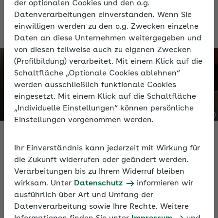
der optionalen Cookies und den o.g.
Datenverarbeitungen einverstanden. Wenn Sie
einwilligen werden zu den o.g. Zwecken einzelne
Daten an diese Unternehmen weitergegeben und
von diesen teilweise auch zu eigenen Zwecken
(Profilbildung) verarbeitet. Mit einem Klick auf die
Schaltfläche „Optionale Cookies ablehnen“
werden ausschließlich funktionale Cookies
eingesetzt. Mit einem Klick auf die Schaltfläche
„Individuelle Einstellungen“ können persönliche
Einstellungen vorgenommen werden.
Zuschuss für freiwillig gesetzlich
Krankenversicherte
Ihr Einverständnis kann jederzeit mit Wirkung für
Zuschuss für Privatversicherte
die Zukunft widerrufen oder geändert werden.
Verarbeitungen bis zu Ihrem Widerruf bleiben
wirksam. Unter
Datenschutz
informieren wir
ausführlich über Art und Umfang der
Zuschuss für freiwillig gesetzlich
Datenverarbeitung sowie Ihre Rechte. Weitere
Krankenversicherte