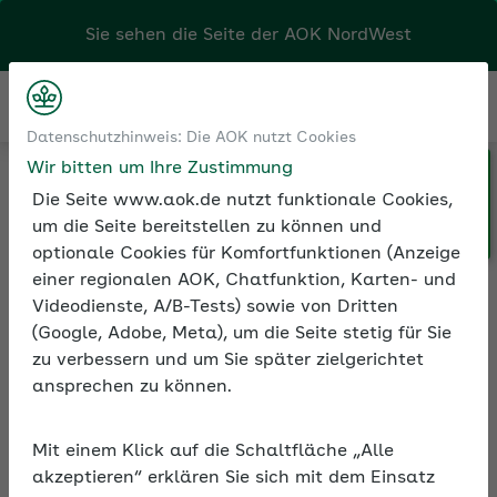
Sie sehen die Seite der
AOK NordWest
Kontakt
Menü
Sozialversicherung
Beiträge zur
Datenschutzhinweis: Die AOK nutzt Cookies
Sozialversicherung
Wir bitten um Ihre Zustimmung
Beitragszuschuss zur Krankenversicherung
Die Seite www.aok.de nutzt funktionale Cookies,
um die Seite bereitstellen zu können und
optionale Cookies für Komfortfunktionen (Anzeige
einer regionalen AOK, Chatfunktion, Karten- und
Videodienste, A/B-Tests) sowie von Dritten
(Google, Adobe, Meta), um die Seite stetig für Sie
Beitragszuschuss zur
zu verbessern und um Sie später zielgerichtet
Krankenversicherung
ansprechen zu können.
Krankenversicherungsfreie Beschäftigte erhalten
Arbeitgeberzuschüsse zu den Beiträgen für die
Mit einem Klick auf die Schaltfläche „Alle
Krankenversicherung und die Pflegeversicherung.
akzeptieren“ erklären Sie sich mit dem Einsatz