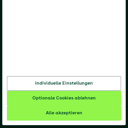
AOK Hessen
AOK Niedersachsen
AOK Nordost
AOK NordWest
AOK PLUS
AOK Rheinland-Pfalz/Saarland
AOK Rheinland/Hamburg
AOK Sachsen-Anhalt
Individuelle Einstellungen
Optionale Cookies ablehnen
Alle akzeptieren