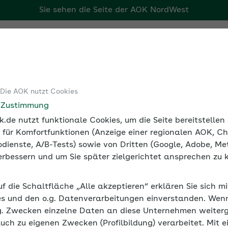
Sie sehen die Seite der
AOK NordWest
Tools
Medien und Seminare
 Die AOK nutzt Cookies
nnvolle Arbeit reduziert Fehlzeiten
e Zustimmung
.de nutzt funktionale Cookies, um die Seite bereitstelle
 für Komfortfunktionen (Anzeige einer regionalen AOK, Ch
dienste, A/B-Tests) sowie von Dritten (Google, Adobe, Met
 verbessern und um Sie später zielgerichtet ansprechen zu 
rt Fehlzeiten
uf die Schaltfläche „Alle akzeptieren“ erklären Sie sich m
, stärken ihre Gesundheit, sind motivierter und seltener kr
s und den o.g. Datenverarbeitungen einverstanden. Wenn 
es und gesundes Arbeitsklima zu schaffen.
g. Zwecken einzelne Daten an diese Unternehmen weiter
auch zu eigenen Zwecken (Profilbildung) verarbeitet. Mit e