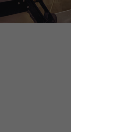
Wodurch Beschäftig
Ein gesundes Verhä
Betriebliche Gesu
Führungskräfte hab
Beschäftigte betei