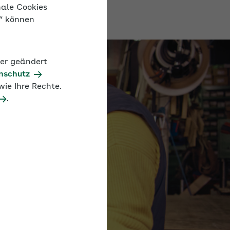
nale Cookies
n“ können
der geändert
nschutz
ie Ihre Rechte.
.