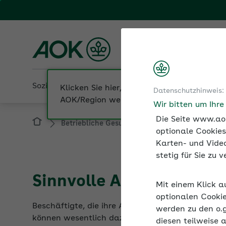
Fachportal für Arbeitgeber
AOK NordWest
Sozialversicherung
Betriebliche Gesundheit
Datenschutzhinweis:
Betriebliche Gesundheit
Fehlzeiten
Si
Wir bitten um Ihr
Die Seite www.aok
optionale Cookies
Karten- und Video
stetig für Sie zu
Sinnvolle Arbeit reduzie
Mit einem Klick a
Beschäftigte, die ihre Arbeit als sinnvoll erleben
optionalen Cookie
können wesentlich dazu beitragen, ein angenehm
werden zu den o.
diesen teilweise 