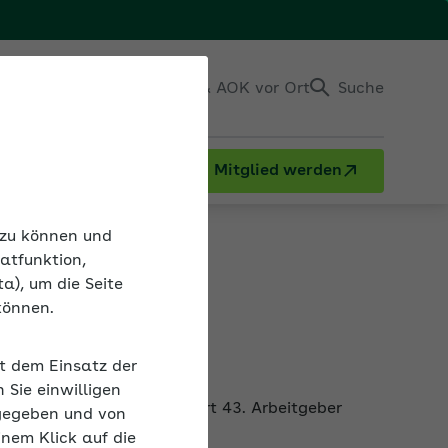
Einloggen
Kontakt & AOK vor Ort
Suche
Mitglied werden
n zu können und
atfunktion,
a), um die Seite
können.
it dem Einsatz der
ank, das zeigt der iga.Report 43. Arbeitgeber
Sie einwilligen
gegeben und von
inem Klick auf die