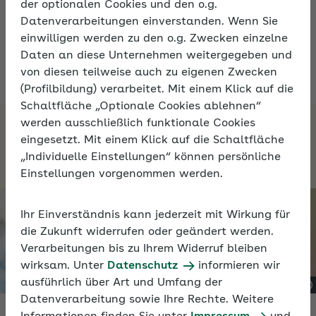
der optionalen Cookies und den o.g.
innovativen Projekte für eine nachhaltige
Datenverarbeitungen einverstanden. Wenn Sie
Gesundheitsförderung in der Pflege eingereicht
einwilligen werden zu den o.g. Zwecken einzelne
hatten. Ein abwechslungsreiches Programm sorgte
Daten an diese Unternehmen weitergegeben und
für den würdigen Rahmen der Preisverleihung.
von diesen teilweise auch zu eigenen Zwecken
(Profilbildung) verarbeitet. Mit einem Klick auf die
Schaltfläche „Optionale Cookies ablehnen“
werden ausschließlich funktionale Cookies
Inhaltsübersicht
eingesetzt. Mit einem Klick auf die Schaltfläche
einblenden
„Individuelle Einstellungen“ können persönliche
Einstellungen vorgenommen werden.
Ihr Einverständnis kann jederzeit mit Wirkung für
die Zukunft widerrufen oder geändert werden.
Verarbeitungen bis zu Ihrem Widerruf bleiben
wirksam. Unter
Datenschutz
informieren wir
ausführlich über Art und Umfang der
Datenverarbeitung sowie Ihre Rechte. Weitere