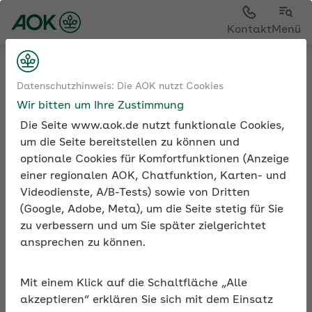
Sie sehen die Seite der
AOK Bayern
Kontakt
Menü
riebliche Gesundheit
BGM-Netzwerk
Datenschutzhinweis: Die AOK nutzt Cookies
her Fachtag Gesunde Pflege 2023 – virtuelle Veranstaltung
Wir bitten um Ihre Zustimmung
Die Seite www.aok.de nutzt funktionale Cookies,
um die Seite bereitstellen zu können und
optionale Cookies für Komfortfunktionen (Anzeige
einer regionalen AOK, Chatfunktion, Karten- und
Videodienste, A/B-Tests) sowie von Dritten
Fachtag Gesunde Pflege
(Google, Adobe, Meta), um die Seite stetig für Sie
zu verbessern und um Sie später zielgerichtet
Seite 1/3:
3. Bayerischer Fachtag Gesunde Pflege
ansprechen zu können.
2023 – virtuelle Veranstaltung
Auf dem 3. Fachtag Gesunde Pflege prämierte die
Mit einem Klick auf die Schaltfläche „Alle
AOK Bayern die Gewinner-Unternehmen, die im
akzeptieren“ erklären Sie sich mit dem Einsatz
Rahmen des BGF-Preis Gesunde Pflege 2023 ihre