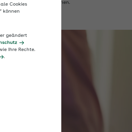
nale Cookies
n“ können
der geändert
nschutz
ie Ihre Rechte.
.