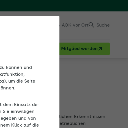
Einloggen
Kontakt & AOK vor Ort
Suche
Mitglied werden
n zu können und
atfunktion,
a), um die Seite
können.
it dem Einsatz der
mit aktuellen wissenschaftlichen Erkenntnissen
Sie einwilligen
, Wissenschaft sowie mit betrieblichen
gegeben und von
raxis umgesetzt werden können.
inem Klick auf die