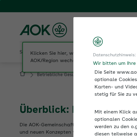
Fachportal für Arbeitgeber
AOK Bayern
Sozialversicherung
Betriebliche Gesundheit
Datenschutzhinweis:
Betriebliche Gesundheit
BGM-Netzwerk
Wir bitten um Ihr
Die Seite www.aok
optionale Cookies
Karten- und Video
stetig für Sie zu
Überblick: BGM-Netzwe
Mit einem Klick a
Die AOK-Gemeinschaft engagiert sich in verschie
optionalen Cookie
und neuen Konzepten weiterzuentwickeln, um BGF 
werden zu den o.
Multiplikatoren bringt neue Perspektiven und fö
diesen teilweise 