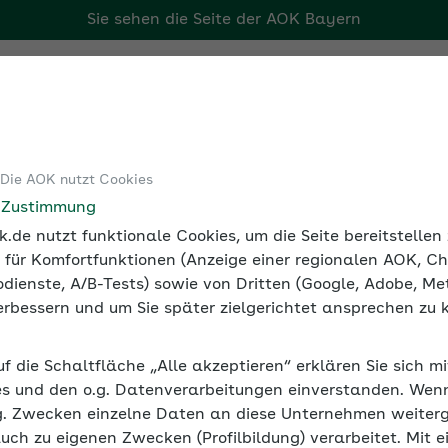
Sie sehen die Seite der
AOK Bayern
Tools
Medien und Seminare
 Die AOK nutzt Cookies
Überblick: BGM-Netzwerke
e Zustimmung
.de nutzt funktionale Cookies, um die Seite bereitstelle
 für Komfortfunktionen (Anzeige einer regionalen AOK, Ch
dienste, A/B-Tests) sowie von Dritten (Google, Adobe, Met
 verbessern und um Sie später zielgerichtet ansprechen zu 
rke
uf die Schaltfläche „Alle akzeptieren“ erklären Sie sich m
denen Initiativen, um Betriebliche Gesundheitsförderung 
s und den o.g. Datenverarbeitungen einverstanden. Wenn 
zu verbreiten. Der Austausch mit Fachleuten aus Politik
g. Zwecken einzelne Daten an diese Unternehmen weiter
rdert innovative Methoden, die von Unternehmen in die P
auch zu eigenen Zwecken (Profilbildung) verarbeitet. Mit e