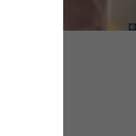
es
weitern durch
 Austausch, die
nternehmen und
rieben umgesetzt