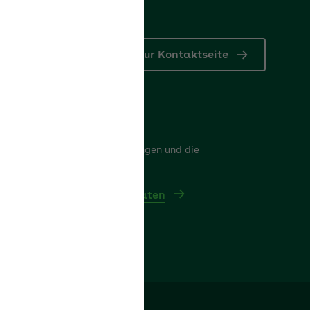
Zur Kontaktseite
nkdaten
er finden Sie die Bankverbindungen und die
triebsnummer der AOK Bayern
itere Kontakt- und Bankdaten