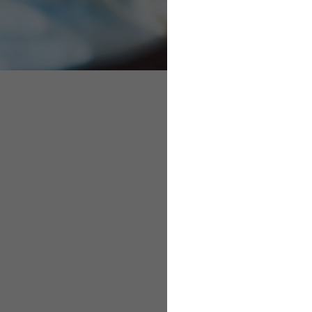
Netzwerke und
Die AOK kooperiert m
Gesundheitsmanageme
Beteiligte aus Unfall
Kooperationen ihren 
Mitwirkenden profiti
können gemeinsam Kon
werden können.