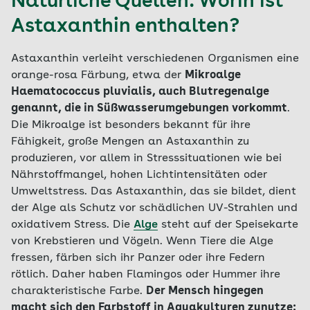
Natürliche Quellen: Worin ist
Astaxanthin enthalten?
Astaxanthin verleiht verschiedenen Organismen eine
orange-rosa Färbung, etwa der
Mikroalge
Haematococcus pluvialis, auch Blutregenalge
genannt, die in Süßwasserumgebungen vorkommt
.
Die Mikroalge ist besonders bekannt für ihre
Fähigkeit, große Mengen an Astaxanthin zu
produzieren, vor allem in Stresssituationen wie bei
Nährstoffmangel, hohen Lichtintensitäten oder
Umweltstress. Das Astaxanthin, das sie bildet, dient
der Alge als Schutz vor schädlichen UV-Strahlen und
oxidativem Stress. Die
Alge
steht auf der Speisekarte
von Krebstieren und Vögeln. Wenn Tiere die Alge
fressen, färben sich ihr Panzer oder ihre Federn
rötlich. Daher haben Flamingos oder Hummer ihre
charakteristische Farbe.
Der Mensch hingegen
macht sich den Farbstoff in Aquakulturen zunutze: