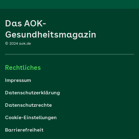
Ernährung
Das AOK-
Sport
Gesundheitsmagazin
© 2024 aok.de
Familie
Rechtliches
Reisen
Impressum
Wohlbefinden
Datenschutzerklärung
Datenschutzrechte
Körper & Psyche
Cookie-Einstellungen
Digital gesund
Barrierefreiheit