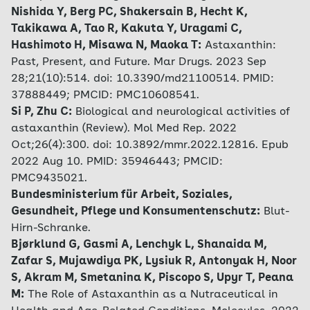
Nishida Y, Berg PC, Shakersain B, Hecht K,
Takikawa A, Tao R, Kakuta Y, Uragami C,
Hashimoto H, Misawa N, Maoka T:
Astaxanthin:
Past, Present, and Future. Mar Drugs. 2023 Sep
28;21(10):514. doi: 10.3390/md21100514. PMID:
37888449; PMCID: PMC10608541.
Si P, Zhu C:
Biological and neurological activities of
astaxanthin (Review). Mol Med Rep. 2022
Oct;26(4):300. doi: 10.3892/mmr.2022.12816. Epub
2022 Aug 10. PMID: 35946443; PMCID:
PMC9435021.
Bundesministerium für Arbeit, Soziales,
Gesundheit, Pflege und Konsumentenschutz:
Blut-
Hirn-Schranke.
Bjørklund G, Gasmi A, Lenchyk L, Shanaida M,
Zafar S, Mujawdiya PK, Lysiuk R, Antonyak H, Noor
S, Akram M, Smetanina K, Piscopo S, Upyr T, Peana
M:
The Role of Astaxanthin as a Nutraceutical in