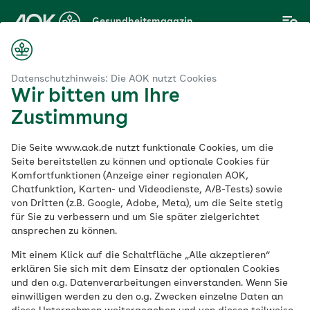
Zum
Gesundheitsmagazin
Hauptinhalt
springen
Magazin
Gesunde Ernährung
Ist Astaxanthin wirklich so gesund?
Datenschutzhinweis: Die AOK nutzt Cookies
Wir bitten um Ihre
Zustimmung
Gesunde Ernährung
Die Seite www.aok.de nutzt funktionale Cookies, um die
Ist Astaxanthin
Seite bereitstellen zu können und optionale Cookies für
Komfortfunktionen (Anzeige einer regionalen AOK,
Chatfunktion, Karten- und Videodienste, A/B-Tests) sowie
wirklich so gesund?
von Dritten (z.B. Google, Adobe, Meta), um die Seite stetig
für Sie zu verbessern und um Sie später zielgerichtet
ansprechen zu können.
Veröffentlicht am:
20.11.2025
4 Minuten Lesedauer
Mit einem Klick auf die Schaltfläche „Alle akzeptieren“
von
Jennifer Ann Steinort
erklären Sie sich mit dem Einsatz der optionalen Cookies
und den o.g. Datenverarbeitungen einverstanden. Wenn Sie
einwilligen werden zu den o.g. Zwecken einzelne Daten an
Astaxanthin ist ein sekundärer