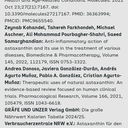
Health and Age-Related Conditions. Molecules. 2022
Oct 23;27(21):7167. doi:
10.3390/molecules27217167. PMID: 36363994;
PMCID: PMC9655540.
Zeynab Kohandel, Tahereh Farkhondeh, Michael
Aschner, Ali Mohammad Pourbagher-Shahri, Saeed
Samarghandian:
Anti-inflammatory action of
astaxanthin and its use in the treatment of various
diseases, Biomedicine & Pharmacotherapy, Volume
145, 2022, 112179, ISSN 0753-3322.
Andrea Donoso, Javiera González-Durán, Andrés
Agurto Muñoz, Pablo A. González, Cristian Agurto-
Muñoz:
Therapeutic uses of natural astaxanthin: An
evidence-based review focused on human clinical
trials. Pharmacological Research, Volume 166, 2021,
105479, ISSN 1043-6618.
GRÄFE UND UNZER Verlag GmbH:
Die große
Nährwert Kalorien Tabelle 2024/25.
Verbraucherzentrale NRW e.V.:
Astaxanthin für den