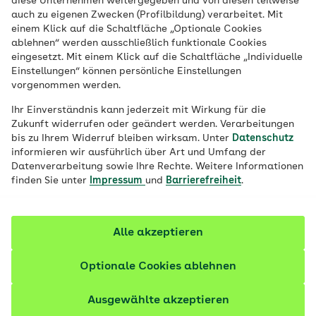
diese Unternehmen weitergegeben und von diesen teilweise
Pflanzenstoff und verleiht Krebstieren,
auch zu eigenen Zwecken (Profilbildung) verarbeitet. Mit
einem Klick auf die Schaltfläche „Optionale Cookies
Lachs und Flamingos ihre orange-rosa
ablehnen“ werden ausschließlich funktionale Cookies
Farbe. Der Substanz werden
eingesetzt. Mit einem Klick auf die Schaltfläche „Individuelle
entzündungshemmende und antioxidative
Einstellungen“ können persönliche Einstellungen
vorgenommen werden.
Eigenschaften nachgesagt. Welche
Wirkung durch Studien belegt ist.
Ihr Einverständnis kann jederzeit mit Wirkung für die
Zukunft widerrufen oder geändert werden. Verarbeitungen
bis zu Ihrem Widerruf bleiben wirksam. Unter
Datenschutz
Fachlich geprüft
informieren wir ausführlich über Art und Umfang der
Datenverarbeitung sowie Ihre Rechte. Weitere Informationen
finden Sie unter
Impressum
und
Barrierefreiheit
.
Alle akzeptieren
Optionale Cookies ablehnen
Ausgewählte akzeptieren