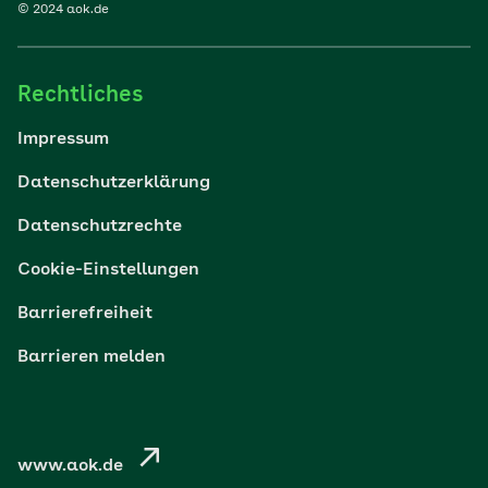
© 2024 aok.de
Familie
Rechtliches
Reisen
Impressum
Wohlbefinden
Datenschutzerklärung
Datenschutzrechte
Körper & Psyche
Cookie-Einstellungen
Digital gesund
Barrierefreiheit
Barrieren melden
Nachhaltigkeit
Pflege
www.aok.de