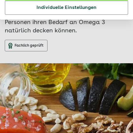
bei der Ernährung achten sollten und wie
Individuelle Einstellungen
auch vegan und vegetarisch lebende
Personen ihren Bedarf an Omega 3
natürlich decken können.
Fachlich geprüft