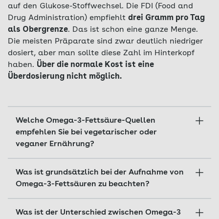
auf den Glukose-Stoffwechsel. Die FDI (Food and
Drug Administration) empfiehlt
drei Gramm pro Tag
als Obergrenze
. Das ist schon eine ganze Menge.
Die meisten Präparate sind zwar deutlich niedriger
dosiert, aber man sollte diese Zahl im Hinterkopf
haben.
Über die normale Kost ist eine
Überdosierung nicht möglich.
Welche Omega-3-Fettsäure-Quellen
empfehlen Sie bei vegetarischer oder
veganer Ernährung?
Schulze-Lohmann:
Mikroalgenkapseln
sind eine
Was ist grundsätzlich bei der Aufnahme von
Alternative zu Fisch.
Zusätzlich gehören Leinöl
Omega-3-Fettsäuren zu beachten?
und Rapsöl auf den Speiseplan.
Man muss hier
aber wissen: In diesen Ölen ist nur eine
Schulze-Lohmann: Eine bestimmte Kombination,
bestimmte Omega-3-Fettsäure enthalten, die
Was ist der Unterschied zwischen Omega-3
die eine Aufnahme erleichtert – wie bei