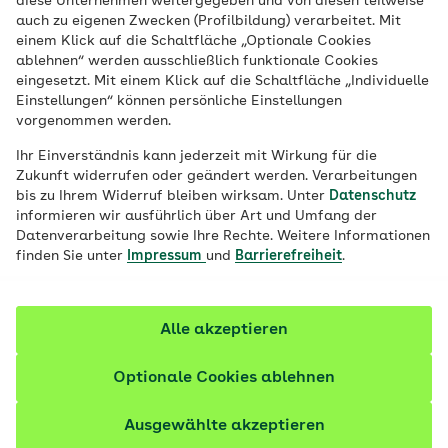
diese Unternehmen weitergegeben und von diesen teilweise
auch zu eigenen Zwecken (Profilbildung) verarbeitet. Mit
einem Klick auf die Schaltfläche „Optionale Cookies
Veröffentlicht am:
12.11.2020
aktualisiert am 06.11.2025
ablehnen“ werden ausschließlich funktionale Cookies
eingesetzt. Mit einem Klick auf die Schaltfläche „Individuelle
11 Minuten Lesedauer
Einstellungen“ können persönliche Einstellungen
vorgenommen werden.
Omega-3-Fettsäuren spielen bei vielen
Ihr Einverständnis kann jederzeit mit Wirkung für die
Stoffwechselprozessen unseres Körpers
Zukunft widerrufen oder geändert werden. Verarbeitungen
eine wichtige Rolle. Da der Körper die
bis zu Ihrem Widerruf bleiben wirksam. Unter
Datenschutz
Fettsäuren jedoch nicht selbst herstellen
informieren wir ausführlich über Art und Umfang der
Datenverarbeitung sowie Ihre Rechte. Weitere Informationen
kann, muss der Mensch sie über die
finden Sie unter
Impressum
und
Barrierefreiheit
.
Nahrung aufnehmen. Dr. Petra Schulze-
Lohmann ist Ernährungswissenschaftlerin
und wissenschaftliche Leiterin der Sektion
Alle akzeptieren
Schleswig-Holstein der Deutschen
Optionale Cookies ablehnen
Gesellschaft für Ernährung. Im Interview
erklärt sie, welche Funktionen die
Ausgewählte akzeptieren
Fettsäuren im Körper haben, worauf wir