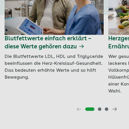
Blutfettwerte einfach erklärt –
Herzges
diese Werte gehören dazu
Ernähr
Die Blutfettwerte LDL, HDL und Triglyceride
Wer gesu
beeinflussen die Herz-Kreislauf-Gesundheit.
leckeres 
Das bedeuten erhöhte Werte und so hilft
Vollkorn
Bewegung.
Hülsenfr
einer Ko
Wahl.