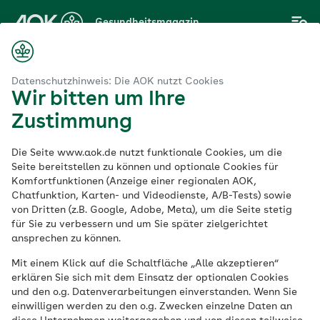
Zum
Gesundheitsmagazin
Hauptinhalt
springen
Magazin
Interview: „So decken Sie Ihren Bedarf an Omega-3-Fettsäuren“
Datenschutzhinweis: Die AOK nutzt Cookies
Wir bitten um Ihre
Zustimmung
Vitamine
Die Seite www.aok.de nutzt funktionale Cookies, um die
Expertin im
Seite bereitstellen zu können und optionale Cookies für
Komfortfunktionen (Anzeige einer regionalen AOK,
Chatfunktion, Karten- und Videodienste, A/B-Tests) sowie
Interview: „So decken
von Dritten (z.B. Google, Adobe, Meta), um die Seite stetig
für Sie zu verbessern und um Sie später zielgerichtet
Sie Ihren Bedarf an
ansprechen zu können.
Mit einem Klick auf die Schaltfläche „Alle akzeptieren“
Omega-3-
erklären Sie sich mit dem Einsatz der optionalen Cookies
und den o.g. Datenverarbeitungen einverstanden. Wenn Sie
Fettsäuren“
einwilligen werden zu den o.g. Zwecken einzelne Daten an