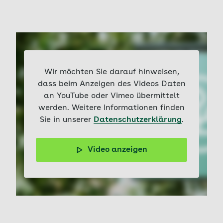
Wir möchten Sie darauf hinweisen,
dass beim Anzeigen des Videos Daten
an YouTube oder Vimeo übermittelt
werden. Weitere Informationen finden
Sie in unserer
Datenschutzerklärung
.
Video anzeigen
Omega-3-Fettsäuren sind wichtig für Herz, Gehirn und
Stoffwechsel und kommen in natürlichen Quellen vor.
Wann Omega-3-Fettsäuren als
Nahrungsergänzungsmittel sinnvoll sein können, erklärt
Doc Felix.