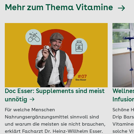
Mehr zum Thema Vitamine
Doc Esser: Supplements sind meist
Wellnes
unnötig
Infusio
Für welche Menschen
Schöne H
Nahrungsergänzungsmittel sinnvoll sind
Drip Bars
und warum die meisten sie nicht brauchen,
Vitaminen
erklärt Facharzt Dr. Heinz-Willhelm Esser.
solche V