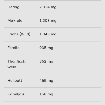
Omega-3-Zufuhr sicher hilft, den Ausbruch einer
enthält.
Demenz
Hering
zu verhindern. Dafür ist es noch zu früh.
2.014 mg
Wer sich nichts aus Fischen macht oder sie nicht
verträgt, kann
pflanzliche Öle wie Lein- und
Makrele
1.203 mg
Rapsöl verwenden
. Oder Lebertran, aber viele
mögen dieses Öl heute nicht mehr.
Lachs (Wild)
1.043 mg
Forelle
935 mg
Thunfisch,
862 mg
weiß
Heilbutt
465 mg
Kabeljau
158 mg