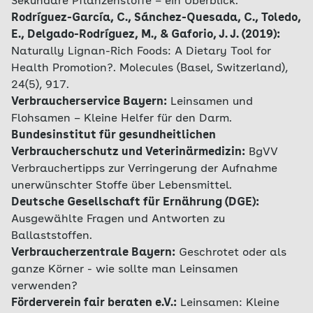
Sekundäre Pflanzenstoffe – ein Überblick.
Rodríguez-García, C., Sánchez-Quesada, C., Toledo,
E., Delgado-Rodríguez, M., & Gaforio, J. J. (2019):
Naturally Lignan-Rich Foods: A Dietary Tool for
Health Promotion?. Molecules (Basel, Switzerland),
24(5), 917.
Verbraucherservice Bayern:
Leinsamen und
Flohsamen – Kleine Helfer für den Darm.
Bundesinstitut für gesundheitlichen
Verbraucherschutz und Veterinärmedizin:
BgVV
Verbrauchertipps zur Verringerung der Aufnahme
unerwünschter Stoffe über Lebensmittel.
Deutsche Gesellschaft für Ernährung (DGE):
Ausgewählte Fragen und Antworten zu
Ballaststoffen.
Verbraucherzentrale Bayern:
Geschrotet oder als
ganze Körner - wie sollte man Leinsamen
verwenden?
Förderverein fair beraten e.V.:
Leinsamen: Kleine