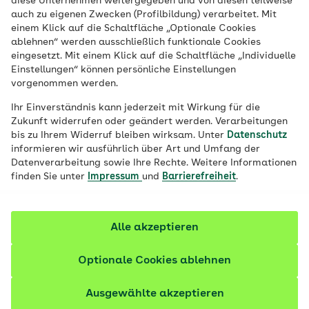
diese Unternehmen weitergegeben und von diesen teilweise
besonderen Inhaltstoffe äußerst gesund
auch zu eigenen Zwecken (Profilbildung) verarbeitet. Mit
einem Klick auf die Schaltfläche „Optionale Cookies
und können bei Verstopfungen helfen. Um
ablehnen“ werden ausschließlich funktionale Cookies
ihre Wirkung zu entfalten, sind ein paar
eingesetzt. Mit einem Klick auf die Schaltfläche „Individuelle
Einstellungen“ können persönliche Einstellungen
Punkte bei der Zubereitung zu beachten.
vorgenommen werden.
Fachlich geprüft
Ihr Einverständnis kann jederzeit mit Wirkung für die
Zukunft widerrufen oder geändert werden. Verarbeitungen
bis zu Ihrem Widerruf bleiben wirksam. Unter
Datenschutz
informieren wir ausführlich über Art und Umfang der
Datenverarbeitung sowie Ihre Rechte. Weitere Informationen
finden Sie unter
Impressum
und
Barrierefreiheit
.
Alle akzeptieren
Optionale Cookies ablehnen
Ausgewählte akzeptieren