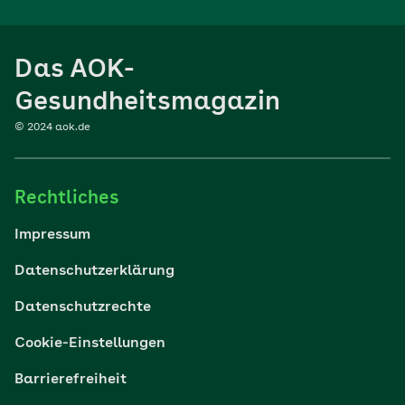
Ernährung
Das AOK-
Sport
Gesundheitsmagazin
© 2024 aok.de
Familie
Rechtliches
Reisen
Impressum
Wohlbefinden
Datenschutzerklärung
Datenschutzrechte
Körper & Psyche
Cookie-Einstellungen
Digital gesund
Barrierefreiheit