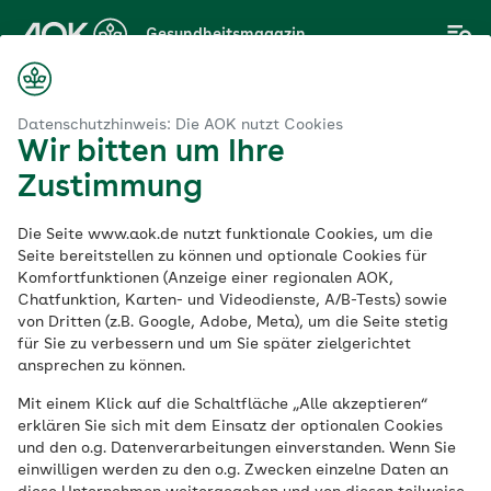
Zum
Gesundheitsmagazin
Hauptinhalt
springen
Magazin
Ernährung
Lebensmittel
Leinsamen für die Gesundheit
Datenschutzhinweis: Die AOK nutzt Cookies
Wir bitten um Ihre
Zustimmung
Lebensmittel
Die Seite www.aok.de nutzt funktionale Cookies, um die
Leinsamen für die
Seite bereitstellen zu können und optionale Cookies für
Komfortfunktionen (Anzeige einer regionalen AOK,
Chatfunktion, Karten- und Videodienste, A/B-Tests) sowie
Gesundheit
von Dritten (z.B. Google, Adobe, Meta), um die Seite stetig
für Sie zu verbessern und um Sie später zielgerichtet
ansprechen zu können.
Veröffentlicht am:
17.03.2023
4 Minuten Lesedauer
Mit einem Klick auf die Schaltfläche „Alle akzeptieren“
erklären Sie sich mit dem Einsatz der optionalen Cookies
und den o.g. Datenverarbeitungen einverstanden. Wenn Sie
Klein und unscheinbar, doch sie haben es
einwilligen werden zu den o.g. Zwecken einzelne Daten an
in sich: Leinsamen sind aufgrund ihrer