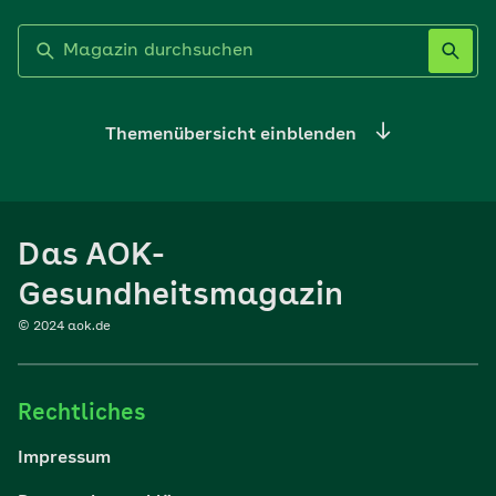
Label nicht gesetzt
Themenübersicht einblenden
Ernährung
Das AOK-
Sport
Gesundheitsmagazin
© 2024 aok.de
Familie
Rechtliches
Reisen
Impressum
Wohlbefinden