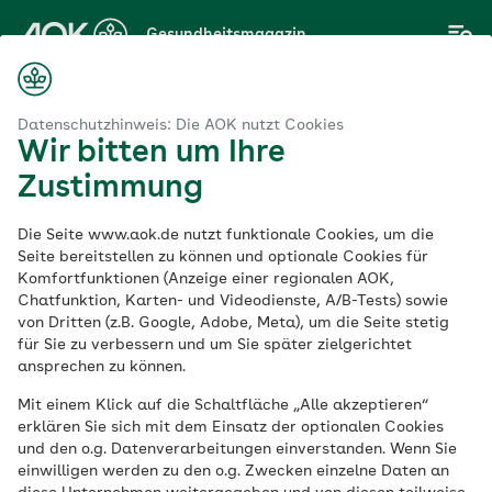
Zum
Gesundheitsmagazin
Hauptinhalt
springen
Magazin
rnährung
Lebensmittel
Warum ist Physalis so gesund?
Datenschutzhinweis: Die AOK nutzt Cookies
Wir bitten um Ihre
Zustimmung
Lebensmittel
Die Seite www.aok.de nutzt funktionale Cookies, um die
Warum ist Physalis
Seite bereitstellen zu können und optionale Cookies für
Komfortfunktionen (Anzeige einer regionalen AOK,
Chatfunktion, Karten- und Videodienste, A/B-Tests) sowie
so gesund?
von Dritten (z.B. Google, Adobe, Meta), um die Seite stetig
für Sie zu verbessern und um Sie später zielgerichtet
ansprechen zu können.
Veröffentlicht am:
16.05.2025
4 Minuten Lesedauer
Mit einem Klick auf die Schaltfläche „Alle akzeptieren“
erklären Sie sich mit dem Einsatz der optionalen Cookies
und den o.g. Datenverarbeitungen einverstanden. Wenn Sie
Sie ist dekorativ, bereichert mit ihrem süß-
einwilligen werden zu den o.g. Zwecken einzelne Daten an
säuerlichen Geschmack zahlreiche Speisen