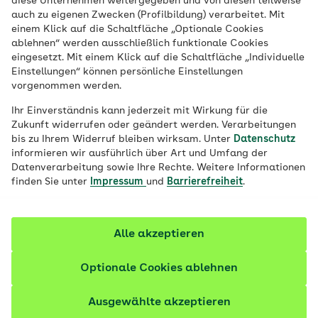
diese Unternehmen weitergegeben und von diesen teilweise
und enthält obendrein viele Nährstoffe.
auch zu eigenen Zwecken (Profilbildung) verarbeitet. Mit
einem Klick auf die Schaltfläche „Optionale Cookies
Wie Physalis am besten gelagert wird und
ablehnen“ werden ausschließlich funktionale Cookies
mit welchen Lebensmitteln sie sich gut
eingesetzt. Mit einem Klick auf die Schaltfläche „Individuelle
Einstellungen“ können persönliche Einstellungen
kombinieren lässt.
vorgenommen werden.
Fachlich geprüft
Ihr Einverständnis kann jederzeit mit Wirkung für die
Zukunft widerrufen oder geändert werden. Verarbeitungen
bis zu Ihrem Widerruf bleiben wirksam. Unter
Datenschutz
informieren wir ausführlich über Art und Umfang der
Datenverarbeitung sowie Ihre Rechte. Weitere Informationen
finden Sie unter
Impressum
und
Barrierefreiheit
.
Alle akzeptieren
Optionale Cookies ablehnen
Ausgewählte akzeptieren