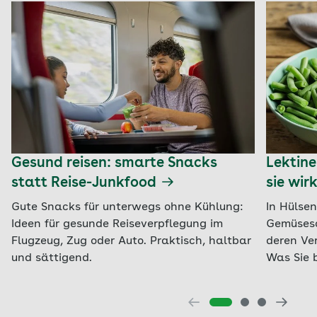
Gesund reisen: smarte Snacks
Lektine
statt Reise-Junkfood
sie wir
Gute Snacks für unterwegs ohne Kühlung:
In Hülse
Ideen für gesunde Reiseverpflegung im
Gemüseso
Flugzeug, Zug oder Auto. Praktisch, haltbar
deren Ve
und sättigend.
Was Sie 