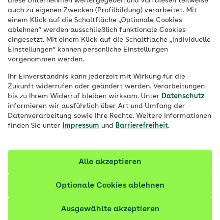
diese Unternehmen weitergegeben und von diesen teilweise
Nahrungsergänzungsmittel: Spirulina, Nori
auch zu eigenen Zwecken (Profilbildung) verarbeitet. Mit
einem Klick auf die Schaltfläche „Optionale Cookies
und andere Algen nehmen in unserer
ablehnen“ werden ausschließlich funktionale Cookies
Ernährung einen immer größeren
eingesetzt. Mit einem Klick auf die Schaltfläche „Individuelle
Stellenwert ein. Doch wie gesund sind
Einstellungen“ können persönliche Einstellungen
vorgenommen werden.
Algen wirklich und können sie
unbedenklich verzehrt werden?
Ihr Einverständnis kann jederzeit mit Wirkung für die
Zukunft widerrufen oder geändert werden. Verarbeitungen
bis zu Ihrem Widerruf bleiben wirksam. Unter
Datenschutz
informieren wir ausführlich über Art und Umfang der
Datenverarbeitung sowie Ihre Rechte. Weitere Informationen
finden Sie unter
Impressum
und
Barrierefreiheit
.
Alle akzeptieren
Optionale Cookies ablehnen
Ausgewählte akzeptieren