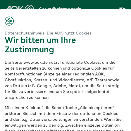
Zum
Gesundheitsmagazin
Hauptinhalt
springen
Magazin
Gesunde Ernährung
Spirulina & Co.: Sind Algen gesund?
Datenschutzhinweis: Die AOK nutzt Cookies
Wir bitten um Ihre
Zustimmung
Gesunde Ernährung
Die Seite www.aok.de nutzt funktionale Cookies, um die
Spirulina & Co.: Sind
Seite bereitstellen zu können und optionale Cookies für
Komfortfunktionen (Anzeige einer regionalen AOK,
Chatfunktion, Karten- und Videodienste, A/B-Tests) sowie
Algen gesund?
von Dritten (z.B. Google, Adobe, Meta), um die Seite stetig
für Sie zu verbessern und um Sie später zielgerichtet
ansprechen zu können.
Veröffentlicht am:
04.02.2022
aktualisiert am 22.05.2023
Mit einem Klick auf die Schaltfläche „Alle akzeptieren“
4 Minuten Lesedauer
erklären Sie sich mit dem Einsatz der optionalen Cookies
und den o.g. Datenverarbeitungen einverstanden. Wenn Sie
einwilligen werden zu den o.g. Zwecken einzelne Daten an
Algen in Sushi, als Salat und