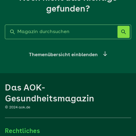
gefunden?
Label nicht gesetzt
Themenübersicht einblenden
Ernährung
Das AOK-
Sport
Gesundheitsmagazin
© 2024 aok.de
Familie
Rechtliches
Reisen