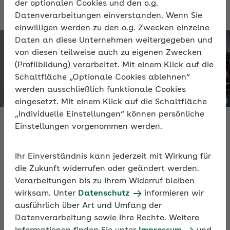
der optionalen Cookies und den o.g.
Datenverarbeitungen einverstanden. Wenn Sie
einwilligen werden zu den o.g. Zwecken einzelne
Daten an diese Unternehmen weitergegeben und
von diesen teilweise auch zu eigenen Zwecken
(Profilbildung) verarbeitet. Mit einem Klick auf die
Schaltfläche „Optionale Cookies ablehnen“
werden ausschließlich funktionale Cookies
eingesetzt. Mit einem Klick auf die Schaltfläche
„Individuelle Einstellungen“ können persönliche
Einstellungen vorgenommen werden.
Ist-Entgelt als Beitragsbemessungsgrundlage
bei Kurzarbeit
Ihr Einverständnis kann jederzeit mit Wirkung für
die Zukunft widerrufen oder geändert werden.
Fiktives Arbeitsentgelt als
Verarbeitungen bis zu Ihrem Widerruf bleiben
Beitragsbemessungsgrundlage
wirksam. Unter
Datenschutz
informieren wir
ausführlich über Art und Umfang der
Berücksichtigung von Einmalzahlungen
Datenverarbeitung sowie Ihre Rechte. Weitere