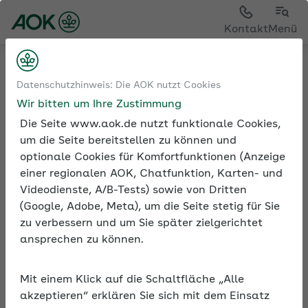
Sie sehen die Seite der
AOK NordWest
Kontakt
Menü
Sozialversicherung
Kurzarbeit
Datenschutzhinweis: Die AOK nutzt Cookies
Kurzarbeit und Sozialversicherung
Wir bitten um Ihre Zustimmung
Die Seite www.aok.de nutzt funktionale Cookies,
um die Seite bereitstellen zu können und
optionale Cookies für Komfortfunktionen (Anzeige
einer regionalen AOK, Chatfunktion, Karten- und
Videodienste, A/B-Tests) sowie von Dritten
Kurzarbeit und
(Google, Adobe, Meta), um die Seite stetig für Sie
Sozialversicherung
zu verbessern und um Sie später zielgerichtet
ansprechen zu können.
Während des Bezugs von Kurzarbeitergeld besteht
das versicherungspflichtige
Beschäftigungsverhältnis der Beschäftigten fort. Bei
Mit einem Klick auf die Schaltfläche „Alle
der Berechnung und Aufbringung der Beiträge
akzeptieren“ erklären Sie sich mit dem Einsatz
ergeben sich aber zahlreiche Besonderheiten.