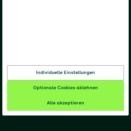
AOK Nordost
AOK NordWest
AOK PLUS
AOK Rheinland-Pfalz/Saarland
AOK Rheinland/Hamburg
AOK Sachsen-Anhalt
Individuelle Einstellungen
Optionale Cookies ablehnen
Alle akzeptieren