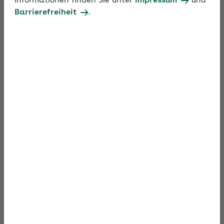
Informationen finden Sie unter
Impressum
und
on-demand alle Neuerungen in der
Barrierefreiheit
.
Sozialversicherung.
(Stand: Januar 2026)
Kapitel 1: Neues bei Minijobs 2026