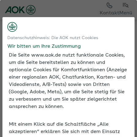
Sie sehen die Seite der
AOK NordWest
Kontakt
Menü
Medien und Seminare
Seminarvideos
Datenschutzhinweis: Die AOK nutzt Cookies
Seminarvideos Sozialversicherung
Wir bitten um Ihre Zustimmung
Seminarvideos: Trends & Tipps 2026
Die Seite www.aok.de nutzt funktionale Cookies,
um die Seite bereitstellen zu können und
optionale Cookies für Komfortfunktionen (Anzeige
einer regionalen AOK, Chatfunktion, Karten- und
Seminarvideos: Trends &
Videodienste, A/B-Tests) sowie von Dritten
Tipps 2026
(Google, Adobe, Meta), um die Seite stetig für Sie
zu verbessern und um Sie später zielgerichtet
2026 gibt es wieder zahlreiche
ansprechen zu können.
Neuerungen in der Sozialversicherung für
Arbeitgeber, Abrechnungsdienstleistende,
Mit einem Klick auf die Schaltfläche „Alle
Steuerberatende und Beschäftigte im
akzeptieren“ erklären Sie sich mit dem Einsatz
Lohn- und Personalbüro. Mit den Videos