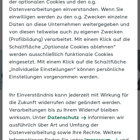
der optionalen Cookies und den o.g.
zum Seminar-on-demand „Trends & Tipps
Datenverarbeitungen einverstanden. Wenn Sie
2026 – Neues in der Sozialversicherung“
einwilligen werden zu den o.g. Zwecken einzelne
der AOK starten Sie gut informiert ins
Daten an diese Unternehmen weitergegeben und
neue Jahr.
von diesen teilweise auch zu eigenen Zwecken
(Profilbildung) verarbeitet. Mit einem Klick auf die
Schaltfläche „Optionale Cookies ablehnen“
werden ausschließlich funktionale Cookies
eingesetzt. Mit einem Klick auf die Schaltfläche
„Individuelle Einstellungen“ können persönliche
Einstellungen vorgenommen werden.
Ihr Einverständnis kann jederzeit mit Wirkung für
die Zukunft widerrufen oder geändert werden.
Verarbeitungen bis zu Ihrem Widerruf bleiben
wirksam. Unter
Datenschutz
informieren wir
Videos
ausführlich über Art und Umfang der
Datenverarbeitung sowie Ihre Rechte. Weitere
Erfahren Sie in den neun Videos aus dem Seminar-