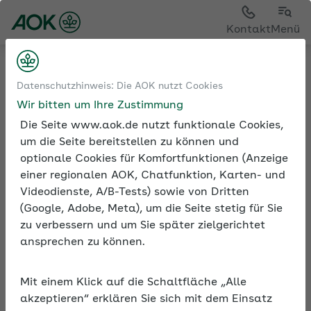
Sie sehen die Seite der
AOK NordWest
Kontakt
Menü
Betriebliche Gesundheit
Bewegung am
Datenschutzhinweis: Die AOK nutzt Cookies
Arbeitsplatz
Mehr Bewegung am Schreibtisch
Wir bitten um Ihre Zustimmung
Die Seite www.aok.de nutzt funktionale Cookies,
um die Seite bereitstellen zu können und
optionale Cookies für Komfortfunktionen (Anzeige
einer regionalen AOK, Chatfunktion, Karten- und
Videodienste, A/B-Tests) sowie von Dritten
Mehr Bewegung am
(Google, Adobe, Meta), um die Seite stetig für Sie
Schreibtisch
zu verbessern und um Sie später zielgerichtet
ansprechen zu können.
Beschäftigte, deren Arbeit hauptsächlich am
Schreibtisch stattfindet, sollten für ausreichend
Bewegung während des Sitzens und in den Pausen
Mit einem Klick auf die Schaltfläche „Alle
sorgen. Höhenverstellbare Schreibtische und
akzeptieren“ erklären Sie sich mit dem Einsatz
bewegtes Stehen am Schreibtisch sind gute