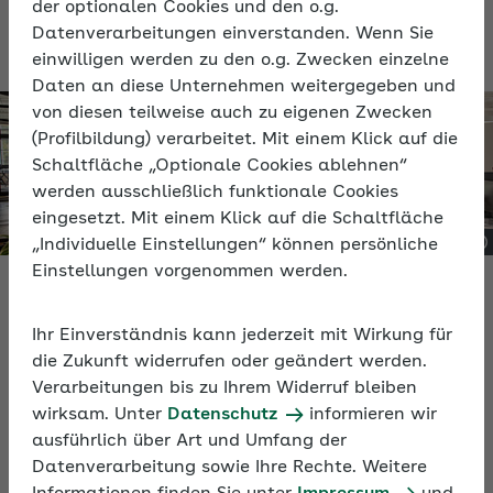
der optionalen Cookies und den o.g.
Optionen für einen bewegteren Arbeitsalltag.
Datenverarbeitungen einverstanden. Wenn Sie
einwilligen werden zu den o.g. Zwecken einzelne
Daten an diese Unternehmen weitergegeben und
von diesen teilweise auch zu eigenen Zwecken
(Profilbildung) verarbeitet. Mit einem Klick auf die
Schaltfläche „Optionale Cookies ablehnen“
werden ausschließlich funktionale Cookies
eingesetzt. Mit einem Klick auf die Schaltfläche
„Individuelle Einstellungen“ können persönliche
Einstellungen vorgenommen werden.
Höhenverstellbare Schreibtische sorgen für
Ihr Einverständnis kann jederzeit mit Wirkung für
Bewegung
die Zukunft widerrufen oder geändert werden.
Verarbeitungen bis zu Ihrem Widerruf bleiben
Bewegungsförderliche Arbeitsplatzgestaltung
wirksam. Unter
Datenschutz
informieren wir
ausführlich über Art und Umfang der
Datenverarbeitung sowie Ihre Rechte. Weitere
Bewegungspausen einplanen