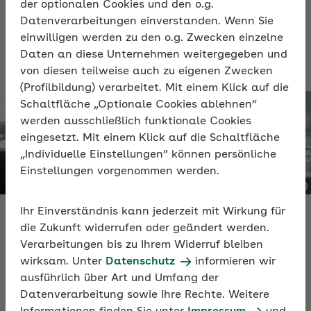
der optionalen Cookies und den o.g.
wirkt sich die psychische Belastung der Betroffenen
Datenverarbeitungen einverstanden. Wenn Sie
bis auf den Arbeitsplatz aus. Wie Führungskräfte
einwilligen werden zu den o.g. Zwecken einzelne
helfen können.
Daten an diese Unternehmen weitergegeben und
von diesen teilweise auch zu eigenen Zwecken
(Profilbildung) verarbeitet. Mit einem Klick auf die
Schaltfläche „Optionale Cookies ablehnen“
werden ausschließlich funktionale Cookies
eingesetzt. Mit einem Klick auf die Schaltfläche
„Individuelle Einstellungen“ können persönliche
Einstellungen vorgenommen werden.
Ihr Einverständnis kann jederzeit mit Wirkung für
die Zukunft widerrufen oder geändert werden.
Empathisch sein bei Sorgen und psychischen
Verarbeitungen bis zu Ihrem Widerruf bleiben
Problemen
wirksam. Unter
Datenschutz
informieren wir
ausführlich über Art und Umfang der
Leitfaden für Gespräche mit Mitarbeitenden
Datenverarbeitung sowie Ihre Rechte. Weitere