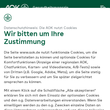
Zum
Gesundheitsmagazin
Hauptinhalt
springen
Magazin
Unter Strom: So funktioniert elektrische Muskelstimulation
Datenschutzhinweis: Die AOK nutzt Cookies
Wir bitten um Ihre
Zustimmung
Workout
Die Seite www.aok.de nutzt funktionale Cookies, um die
Unter Strom: So
Seite bereitstellen zu können und optionale Cookies für
Komfortfunktionen (Anzeige einer regionalen AOK,
Chatfunktion, Karten- und Videodienste, A/B-Tests) sowie
funktioniert
von Dritten (z.B. Google, Adobe, Meta), um die Seite stetig
für Sie zu verbessern und um Sie später zielgerichtet
elektrische
ansprechen zu können.
Mit einem Klick auf die Schaltfläche „Alle akzeptieren“
Muskelstimulation
erklären Sie sich mit dem Einsatz der optionalen Cookies
und den o.g. Datenverarbeitungen einverstanden. Wenn Sie
einwilligen werden zu den o.g. Zwecken einzelne Daten an