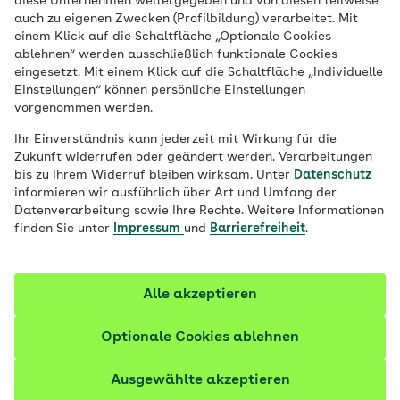
diese Unternehmen weitergegeben und von diesen teilweise
Veröffentlicht am:
23.06.2022
5 Minuten Lesedauer
auch zu eigenen Zwecken (Profilbildung) verarbeitet. Mit
einem Klick auf die Schaltfläche „Optionale Cookies
Eine breite Brust und starke Arme mit nur
ablehnen“ werden ausschließlich funktionale Cookies
eingesetzt. Mit einem Klick auf die Schaltfläche „Individuelle
20 Minuten Training pro Woche. So
Einstellungen“ können persönliche Einstellungen
zumindest lautet das Versprechen der
vorgenommen werden.
elektrischen Muskelstimulation, kurz EMS.
Ihr Einverständnis kann jederzeit mit Wirkung für die
Was sich hinter dem Training verbirgt und
Zukunft widerrufen oder geändert werden. Verarbeitungen
bis zu Ihrem Widerruf bleiben wirksam. Unter
Datenschutz
ob es halten kann, was es verspricht, lesen
informieren wir ausführlich über Art und Umfang der
Sie hier.
Datenverarbeitung sowie Ihre Rechte. Weitere Informationen
finden Sie unter
Impressum
und
Barrierefreiheit
.
Fachlich geprüft
Alle akzeptieren
Optionale Cookies ablehnen
Ausgewählte akzeptieren