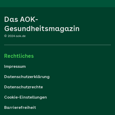
Ernährung
Das AOK-
Sport
Gesundheitsmagazin
© 2024 aok.de
Familie
Rechtliches
Reisen
Impressum
Wohlbefinden
Datenschutzerklärung
Datenschutzrechte
Körper & Psyche
Cookie-Einstellungen
Digital gesund
Barrierefreiheit