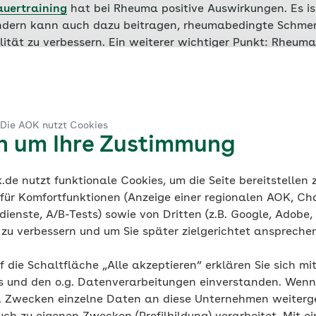
uertraining
hat bei Rheuma positive Auswirkungen. Es ist
ondern kann auch dazu beitragen, rheumabedingte Schmerz
tät zu verbessern. Ein weiterer wichtiger Punkt: Rheuma 
allgemeinen Gefühl von tiefer Müdigkeit und Erschöpfung
u bewältigen, fällt dann zusätzlich schwer, weil Betroff
der Schlafdauer nicht ausgeruht sind, rascher ermüden un
Auch wenn es paradox klingt – regelmäßige körperliche Ak
 Die AOK nutzt Cookies
gen diese Fatigue. Wissenschaftliche Untersuchungen zeig
en um Ihre Zustimmung
elmäßigen Sport weniger erschöpft fühlen und mehr Lebe
de nutzt funktionale Cookies, um die Seite bereitstellen
 für Komfortfunktionen (Anzeige einer regionalen AOK, Ch
ienste, A/B-Tests) sowie von Dritten (z.B. Google, Adobe,
port ist bei Rheuma geeig
ie zu verbessern und um Sie später zielgerichtet anspreche
hen mit Rheuma jeden Sport betreiben, der ihre Gelenke 
f die Schaltfläche „Alle akzeptieren“ erklären Sie sich mi
ist: Es muss Spaß machen! Mögliche Sportarten sind:
s und den o.g. Datenverarbeitungen einverstanden. Wenn 
g. Zwecken einzelne Daten an diese Unternehmen weiter
 leichten Gewichten