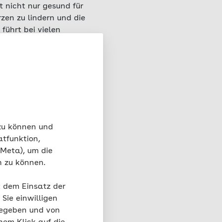
 nicht nur gesund für
en zu lindern und die
führt bei vielen
 (die sogenannte
ene auch nach
d sich schlechter
tivität ist ein
en, dass Menschen mit
nsqualität erfahren.
 zu können und
atfunktion,
 Meta), um die
net?
n zu können.
nicht zu stark
t dem Einsatz der
Sie einwilligen
gegeben und von