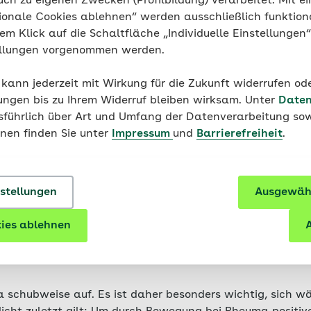
uch zu eigenen Zwecken (Profilbildung) verarbeitet. Mit ei
e
ionale Cookies ablehnen“ werden ausschließlich funktion
nem Klick auf die Schaltfläche „Individuelle Einstellungen
ellungen vorgenommen werden.
 kann jederzeit mit Wirkung für die Zukunft widerrufen o
ungen bis zu Ihrem Widerruf bleiben wirksam. Unter
Daten
usführlich über Art und Umfang der Datenverarbeitung sow
onen finden Sie unter
Impressum
und
Barrierefreiheit
.
nstellungen
Ausgewähl
 Rheuma geeignet sind, hängt auch von den körperlichen
ies ablehnen
A
b. Sie sollten die körperliche Aktivität daher immer an 
e vorliegenden Beschwerden anpassen. Eine Abstimmung
 der behandelnden Ärztin hilft hier weiter.
 schubweise auf. Es ist daher besonders wichtig, sich w