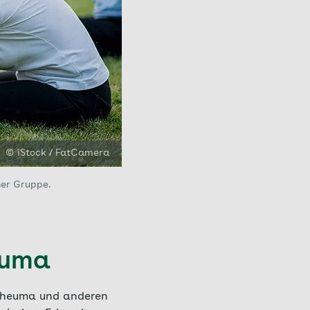
© iStock / FatCamera
ner Gruppe.
euma
 Rheuma und anderen