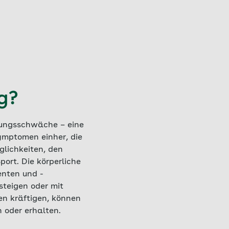
g?
tungsschwäche – eine
ymptomen einher, die
glichkeiten, den
ort. Die körperliche
enten und -
steigen oder mit
en kräftigen, können
 oder erhalten.