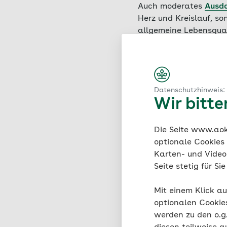
Auch moderates
Ausda
Herz und Kreislauf, s
allgemeine Lebensquali
Betroffenen zu einem 
Fatigue). Den Alltag z
eigentlich ausreichen
konzentrieren können. 
Datenschutzhinweis:
hilfreiches Mittel ge
Wir bitt
Rheuma sich durch reg
Die Seite www.aok.
optionale Cookies
Karten- und Videod
Welcher S
Seite stetig für S
Generell können Mensc
Mit einem Klick au
beansprucht. Wichtig 
optionalen Cookie
werden zu den o.
Krafttraining mit