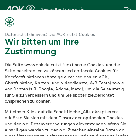
Zum
Gesundheitsmagazin
Hauptinhalt
springen
Magazin
aszination Wassersport – welche Wassersportart passt zu mir?
Datenschutzhinweis: Die AOK nutzt Cookies
Wir bitten um Ihre
Zustimmung
Fitness
Die Seite www.aok.de nutzt funktionale Cookies, um die
Faszination
Seite bereitstellen zu können und optionale Cookies für
Komfortfunktionen (Anzeige einer regionalen AOK,
Chatfunktion, Karten- und Videodienste, A/B-Tests) sowie
Wassersport –
von Dritten (z.B. Google, Adobe, Meta), um die Seite stetig
für Sie zu verbessern und um Sie später zielgerichtet
welche
ansprechen zu können.
Mit einem Klick auf die Schaltfläche „Alle akzeptieren“
Wassersportart
erklären Sie sich mit dem Einsatz der optionalen Cookies
und den o.g. Datenverarbeitungen einverstanden. Wenn Sie
passt zu mir?
einwilligen werden zu den o.g. Zwecken einzelne Daten an