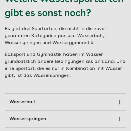
Fitness und Gesundheit?
gibt es sonst noch?
Es gibt drei Sportarten, die nicht in die zuvor
genannten Kategorien passen: Wasserball,
Wasserspringen und Wassergymnastik.
Ballsport und Gymnastik haben im Wasser
grundsätzlich andere Bedingungen als an Land. Und
eine Sportart, die es nur in Kombination mit Wasser
gibt, ist das Wasserspringen.
Wasserball
Beim Wasserball versuchen zwei Mannschaften,
Wasserspringen
einen Ball durch Abspielen und Freischwimmen
in das gegnerische Tor zu werfen. Eine
Beim Wasserspringen springen Sporttreibende