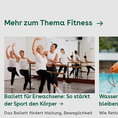
Mehr zum Thema Fitness
Ballett für Erwachsene: So stärkt
Wasserr
der Sport den Körper
bleiben
Das Ballett fördert Haltung, Beweglichkeit
Wie Rett