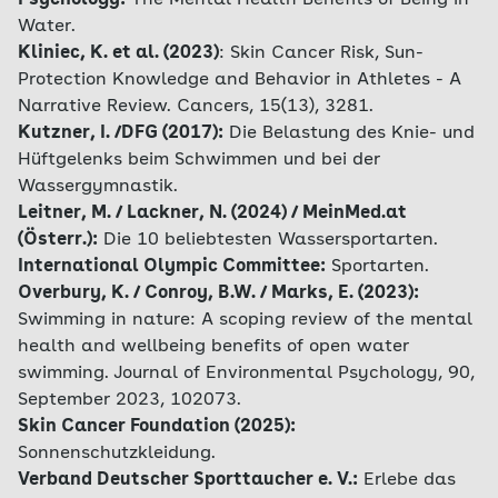
Psychology:
The Mental Health Benefits of Being in
Water.
Kliniec, K. et al. (2023)
:
Skin Cancer Risk, Sun-
Protection Knowledge and Behavior in Athletes - A
Narrative Review. Cancers, 15(13), 3281.
Kutzner, I. /DFG (2017):
Die Belastung des Knie- und
Hüftgelenks beim Schwimmen und bei der
Wassergymnastik.
Leitner, M. / Lackner, N. (2024) / MeinMed.at
(Österr.):
Die 10 beliebtesten Wassersportarten.
International Olympic Committee:
Sportarten.
Overbury, K. / Conroy, B.W. / Marks, E. (2023):
Swimming in nature: A scoping review of the mental
health and wellbeing benefits of open water
swimming. Journal of Environmental Psychology, 90,
September 2023, 102073.
Skin Cancer Foundation (2025):
Sonnenschutzkleidung.
Verband Deutscher Sporttaucher e. V.:
Erlebe das