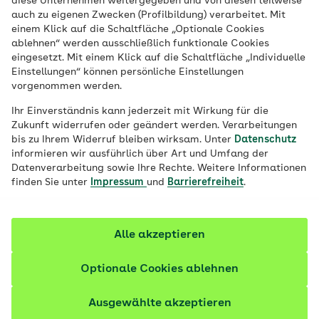
diese Unternehmen weitergegeben und von diesen teilweise
auch zu eigenen Zwecken (Profilbildung) verarbeitet. Mit
einem Klick auf die Schaltfläche „Optionale Cookies
Veröffentlicht am:
31.03.2026
15 Minuten Lesedauer
von
Volker Zapf
ablehnen“ werden ausschließlich funktionale Cookies
eingesetzt. Mit einem Klick auf die Schaltfläche „Individuelle
Einstellungen“ können persönliche Einstellungen
Sport im oder auf dem Wasser vereint
vorgenommen werden.
körperliche Fitness und Stressabbau mit
Ihr Einverständnis kann jederzeit mit Wirkung für die
dem Erleben der Natur. Kurzum:
Zukunft widerrufen oder geändert werden. Verarbeitungen
Wassersport ist Sport für Körper und
bis zu Ihrem Widerruf bleiben wirksam. Unter
Datenschutz
informieren wir ausführlich über Art und Umfang der
Psyche zugleich. Welche Arten es gibt und
Datenverarbeitung sowie Ihre Rechte. Weitere Informationen
was sie auszeichnet.
finden Sie unter
Impressum
und
Barrierefreiheit
.
Fachlich geprüft
Alle akzeptieren
Optionale Cookies ablehnen
Ausgewählte akzeptieren