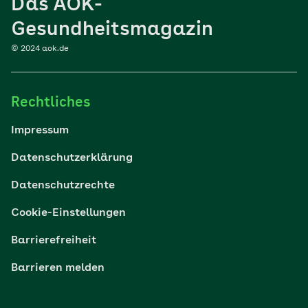
Das AOK-
Sport
Gesundheitsmagazin
© 2024 aok.de
Familie
Rechtliches
Reisen
Impressum
Wohlbefinden
Datenschutzerklärung
Datenschutzrechte
Körper & Psyche
Cookie-Einstellungen
Digital gesund
Barrierefreiheit
Barrieren melden
Nachhaltigkeit