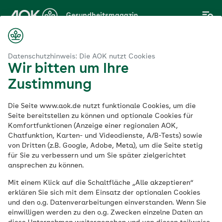
Zum
Gesundheitsmagazin
Hauptinhalt
springen
Magazin
Haut & Allergie
Sonnencreme: UV-Schutz, aber richtig!
Datenschutzhinweis: Die AOK nutzt Cookies
Wir bitten um Ihre
Zustimmung
Haut & Allergie
Die Seite www.aok.de nutzt funktionale Cookies, um die
Sonnencreme: UV-
Seite bereitstellen zu können und optionale Cookies für
Komfortfunktionen (Anzeige einer regionalen AOK,
Chatfunktion, Karten- und Videodienste, A/B-Tests) sowie
Schutz, aber richtig!
von Dritten (z.B. Google, Adobe, Meta), um die Seite stetig
für Sie zu verbessern und um Sie später zielgerichtet
ansprechen zu können.
Veröffentlicht am:
22.07.2022
aktualisiert am 28.05.2026
Mit einem Klick auf die Schaltfläche „Alle akzeptieren“
5 Minuten Lesedauer
erklären Sie sich mit dem Einsatz der optionalen Cookies
und den o.g. Datenverarbeitungen einverstanden. Wenn Sie
einwilligen werden zu den o.g. Zwecken einzelne Daten an
Beim Strandurlaub, in den Bergen und