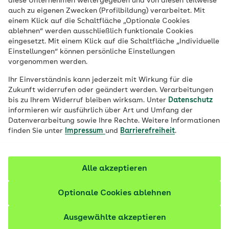
diese Unternehmen weitergegeben und von diesen teilweise
auch schon an den ersten sonnigen
auch zu eigenen Zwecken (Profilbildung) verarbeitet. Mit
einem Klick auf die Schaltfläche „Optionale Cookies
Frühlingstagen ist Sonnencreme ein Muss.
ablehnen“ werden ausschließlich funktionale Cookies
Aber wie wirkt sich der Lichtschutzfaktor
eingesetzt. Mit einem Klick auf die Schaltfläche „Individuelle
einer Sonnencreme aus? Und wie lange ist
Einstellungen“ können persönliche Einstellungen
vorgenommen werden.
Sonnencreme haltbar? Alle Antworten im
Überblick.
Ihr Einverständnis kann jederzeit mit Wirkung für die
Zukunft widerrufen oder geändert werden. Verarbeitungen
bis zu Ihrem Widerruf bleiben wirksam. Unter
Datenschutz
Fachlich geprüft
informieren wir ausführlich über Art und Umfang der
Datenverarbeitung sowie Ihre Rechte. Weitere Informationen
finden Sie unter
Impressum
und
Barrierefreiheit
.
Alle akzeptieren
Optionale Cookies ablehnen
Ausgewählte akzeptieren