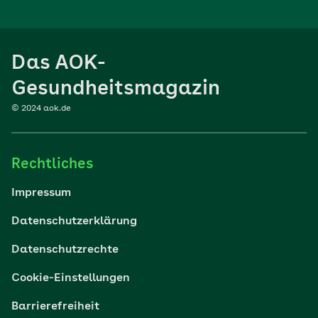
Ernährung
Das AOK-
Sport
Gesundheitsmagazin
© 2024 aok.de
Familie
Rechtliches
Reisen
Impressum
Wohlbefinden
Datenschutzerklärung
Datenschutzrechte
Körper & Psyche
Cookie-Einstellungen
Digital gesund
Barrierefreiheit