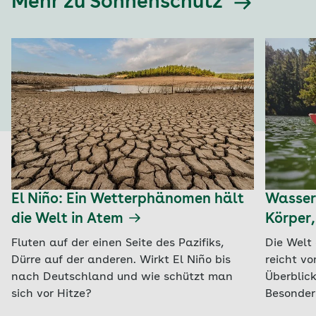
Mehr zu Sonnenschutz
El Niño: Ein Wetterphänomen hält
Wassers
die Welt in Atem
Körper,
Fluten auf der einen Seite des Pazifiks,
Die Welt 
Dürre auf der anderen. Wirkt El Niño bis
reicht v
nach Deutschland und wie schützt man
Überblick
sich vor Hitze?
Besonder